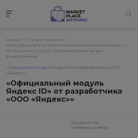
Главная
/
Каталог решений
/
Инструменты для интернет-магазинов и сайтов на Битрикс
/
Инструменты и модули «Для разработчиков» для
разработчиков
/
«Официальный модуль Яндекс ID» от разработчика «ООО
«Яндекс»»
«Официальный модуль
Яндекс ID» от разработчика
«ООО «Яндекс»»
Код решения:
yandexpay.yandexid