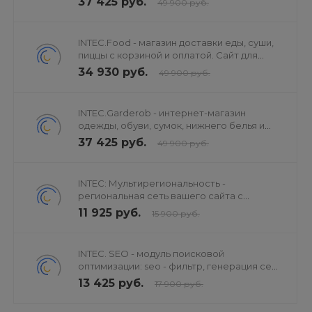
37 425 руб.
49 900 руб.
INTEC.Food - магазин доставки еды, суши,
пиццы с корзиной и оплатой. Сайт для
ресторанов и кафе
34 930 руб.
49 900 руб.
INTEC.Garderob - интернет-магазин
одежды, обуви, сумок, нижнего белья и
аксессуаров
37 425 руб.
49 900 руб.
INTEC: Мультирегиональность -
региональная сеть вашего сайта с
продвижением в поисковиках
11 925 руб.
15 900 руб.
INTEC. SEO - модуль поисковой
оптимизации: seo - фильтр, генерация сео
- текстов, H1, мета-тегов
13 425 руб.
17 900 руб.