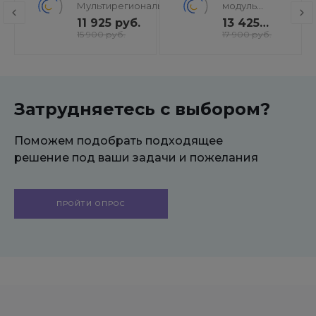
Мультирегиональность
модуль
- региональная сеть
поисковой
11 925 руб.
13 425
вашего сайта с
оптимизации:
руб.
15 900 руб.
17 900 руб.
продвижением в
seo - фильтр,
поисковиках
генерация
сео -
текстов, H1,
мета-тегов
Затрудняетесь с выбором?
Поможем подобрать подходящее
решение под ваши задачи и пожелания
ПРОЙТИ ОПРОС