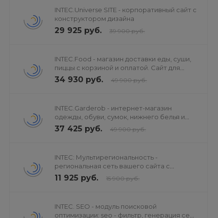
INTEC.Universe SITE - корпоративный сайт с
рекламные агентства
конструктором дизайна
турагентства
29 925 руб.
39 900 руб.
хостелы
организация праздников и квестов
INTEC.Food - магазин доставки еды, суши,
рестораны, кафе, суши-бары, пиццерии и службы
пиццы с корзиной и оплатой. Сайт для
доставки продуктов питания
ресторанов и кафе
34 930 руб.
49 900 руб.
отели
ветеринарные клиники
INTEC.Garderob - интернет-магазин
фитнес-центры
одежды, обуви, сумок, нижнего белья и
студии танца
аксессуаров
37 425 руб.
49 900 руб.
караоке-бары
салоны красоты и парикмахерские
INTEC: Мультирегиональность -
spa, бани, сауны, базы отдыха
региональная сеть вашего сайта с
тату-салоны
продвижением в поисковиках
11 925 руб.
15 900 руб.
детские садики и школы
консалтинговые компании
INTEC. SEO - модуль поисковой
университеты и образовательные центры
оптимизации: seo - фильтр, генерация сео