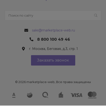
sale@marketplace-web.ru
Подходит под любую
8 800 100 49 46
сферу деятельности
г. Москва, Беговая, д.3, стр. 1
Заказать звонок
INTEC Univers Lite
(Интек Юниверс Лайт) -
первый конструктор интернет-магазина,
может легко
трансформироваться
в отраслевое
© 2026 marketplace-web, Все права защищены
решение любой сферы бизнеса:
строительство
,
строительные
и
промышленные
материалы
,
одежда,
обувь и аксессуары
,