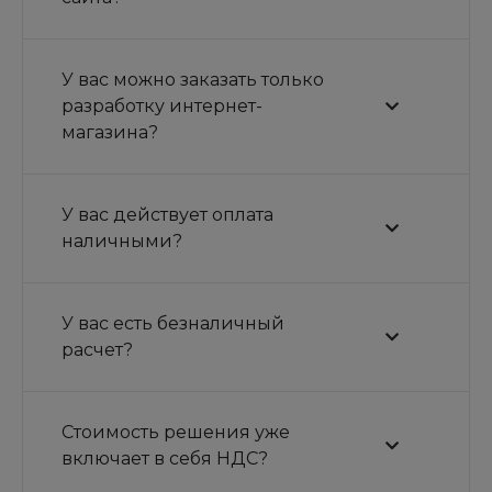
У вас можно заказать только
разработку интернет-
магазина?
У вас действует оплата
наличными?
Максимальная
скорость загрузки
У вас есть безналичный
расчет?
С каждой лишней секундой загрузки сайта
вы теряете потенциальных клиентов.
Стоимость решения уже
Но с
Intec Universe Lite
этого не случится!
включает в себя НДС?