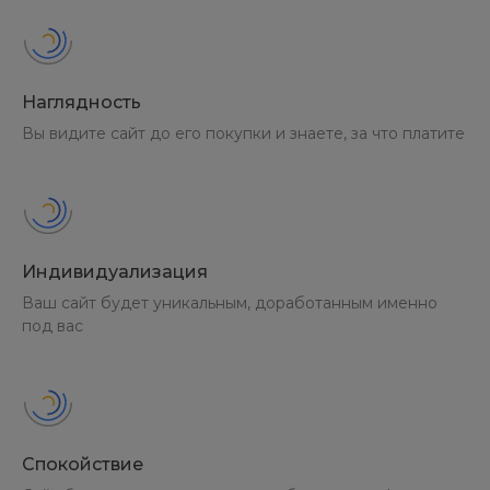
Наглядность
Вы видите сайт до его покупки и знаете, за что платите
Индивидуализация
Прокачайте редакцию
Ваш сайт будет уникальным, доработанным именно
под вас
«Старт» с готовым
решением
IntecUniverse Lite
Спокойствие