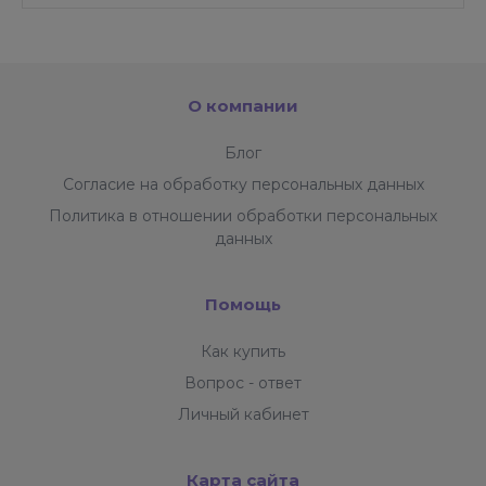
Опережайте конкурентов с нашим готовым
решением.
По данным тестов, отклик сайта —
менее 1 секунды
за счет того,
что мы
используем
Lazy Loading
и технологию
О компании
композитного сайта.
Блог
Согласие на обработку персональных данных
Политика в отношении обработки персональных
данных
Помощь
Как купить
Вопрос - ответ
Личный кабинет
Карта сайта