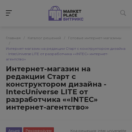
Главная
/
Каталог решений
/
Готовые интернет-магазины
/
Интернет-магазин на редакции Старт с конструктором дизайна
- IntecUniverse LITE от разработчика ««INTEC» интернет-
агентство»
Интернет-магазин на
редакции Старт с
конструктором дизайна -
IntecUniverse LITE от
разработчика ««INTEC»
интернет-агентство»
Акция
Рекомендуем
Код решения:
intec.universelite