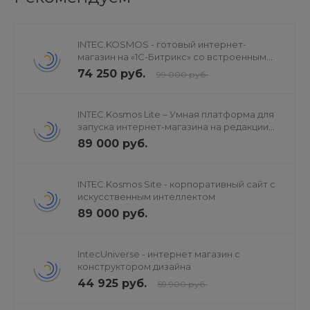
автосервисы (авторемонт), автомойки, шиномонтаж,
авторазбор
производство и продажа строительных материалов,
INTEC.KOSMOS - готовый интернет-
оборудования, строительной техники, мебели и т.д.
магазин на «1С-Битрикс» со встроенным
искусственным интеллектом
74 250 руб.
ландшафтный дизайна и дизайн интерьеров
99 000 руб.
юридические и бизнес-услуги
бухгалтерские услуги
INTEC.Kosmos Lite – Умная платформа для
запуска интернет-магазина на редакции
бронирование билетов, бронирование туров
«Старт»
89 000 руб.
медицинские центры и частные клиники,
стоматологии, стоматологические услуги
ТСЖ
INTEC.Kosmos Site - корпоративный сайт с
искусственным интеллектом
производство и монтаж металлоконструкций
89 000 руб.
IT-услуги и автоматизация бизнеса
аренда спецтехники
грузоперевозки
IntecUniverse - интернет магазин с
конструктором дизайна
бизнес-образование и курсы
44 925 руб.
59 900 руб.
торговые компании
агентства недвижимости