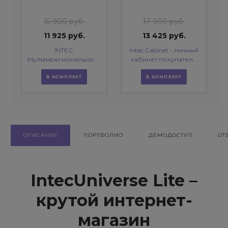
15 900 руб.
17 900 руб.
11 925 руб.
13 425 руб.
INTEC:
Intec.Cabinet - личный
Мультирегиональность
кабинет покупателя
- региональная сеть
для интернет-
вашего сайта с
магазина (B2B и B2C)
В КОМПЛЕКТ
В КОМПЛЕКТ
продвижением в
поисковиках
ОПИСАНИЕ
ПОРТФОЛИО
ДЕМОДОСТУП
ОТ
IntecUniverse Lite –
крутой интернет-
магазин