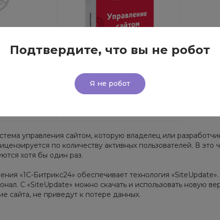
Подтвердите, что вы не робот
Эксперт»
Продление «Первый
Я не робот
сайт»
498 руб.
стема управления сайтом, которую владелец или разработчи
ицензируется по количеству активных пользователей. В это 
уются хотя бы один раз.
ния «1С-Битрикс24» обеспечивает технология «SiteUpdate».
нал. С «SiteUpdate» можно скачать и использовать новую ве
е сайта, не приведут к потере данных.