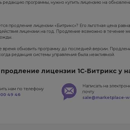
 редакцию программы, нужно купить лицензию на обновление
тся продление лицензии «Битрикс»? Его льготная цена равна
действия лицензии на год. Продление возможно в течение ме
ножды.
 время обновить программу до последней версии. Продлени
когда редакция системы управления была неактивной.
 продление лицензии 1С-Битрикс у н
Написать на электро
ить нам по телефону
почту
100 49 46
sale@marketplace-w