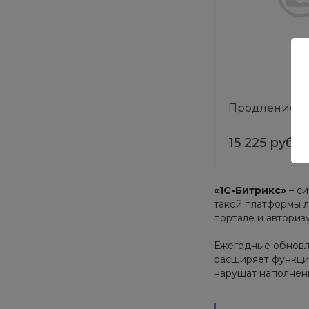
Продление «
15 225 руб.
«1С-Битрикс»
– си
такой платформы л
портале и авториз
Ежегодные обновле
расширяет функцио
нарушат наполнени