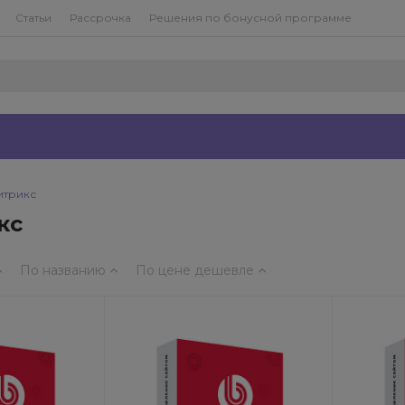
Статьи
Рассрочка
Решения по бонусной программе
итрикс
кс
По названию
По цене
дешевле