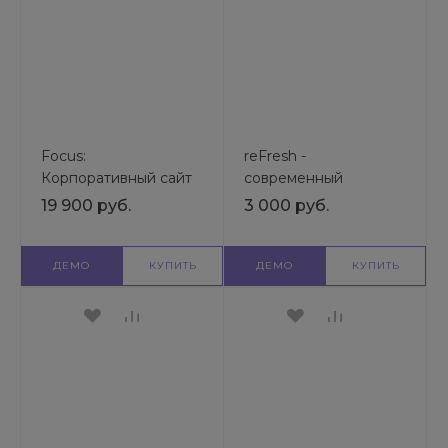
Focus:
reFresh -
Корпоративный сайт
современный
+ интернет-магазин |
универсальный
19 900 руб.
3 000 руб.
Готовый шаблон
интернет-магазин |
универсального сайта
Готовый шаблон
универсального сайта
ДЕМО
КУПИТЬ
ДЕМО
КУПИТЬ