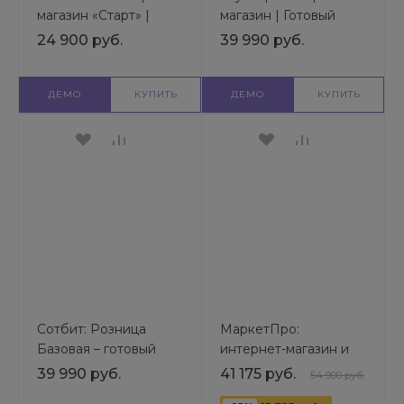
магазин «Старт» |
магазин | Готовый
Готовый шаблон
шаблон
24 900 руб.
39 990 руб.
универсального сайта
универсального сайта
ДЕМО
КУПИТЬ
ДЕМО
КУПИТЬ
Сотбит: Розница
МаркетПро:
Базовая – готовый
интернет-магазин и
шаблон интернет-
мобильное
39 990 руб.
41 175 руб.
54 900 руб.
магазина | Готовый
приложение | Готовый