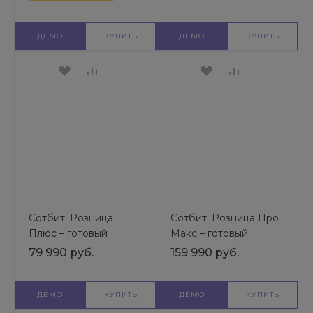
функционал | Готовый
шаблон
универсального сайта
ДЕМО
КУПИТЬ
ДЕМО
КУПИТЬ
Сотбит: Розница
Сотбит: Розница Про
Плюс – готовый
Макс – готовый
шаблон интернет-
шаблон интернет-
79 990 руб.
159 990 руб.
магазина | Готовый
магазина | Готовый
шаблон
шаблон
универсального сайта
универсального сайта
ДЕМО
КУПИТЬ
ДЕМО
КУПИТЬ