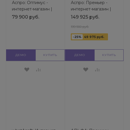
Аспро: Оптимус -
Аспро: Премьер -
интернет-магазин |
интернет-магазин |
Готовый шаблон
Готовый шаблон
79 900 руб.
149 925 руб.
универсального сайта
универсального сайта
199 900 руб.
-25%
49 975 руб.
ДЕМО
КУПИТЬ
ДЕМО
КУПИТЬ