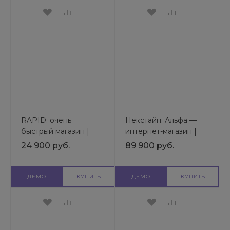
RAPID: очень
Некстайп: Альфа —
быстрый магазин |
интернет-магазин |
Готовый шаблон
Готовый шаблон
24 900 руб.
89 900 руб.
универсального сайта
универсального сайта
ДЕМО
КУПИТЬ
ДЕМО
КУПИТЬ