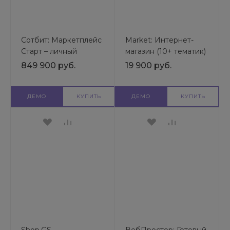
Сотбит: Маркетплейс
Market: Интернет-
Старт – личный
магазин (10+ тематик)
кабинет поставщика |
| Готовый шаблон
849 900 руб.
19 900 руб.
Готовый шаблон
универсального сайта
универсального сайта
ДЕМО
КУПИТЬ
ДЕМО
КУПИТЬ