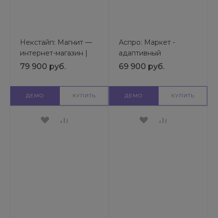
Некстайп: Магнит —
Аспро: Маркет -
интернет-магазин |
адаптивный
Готовый шаблон
интернет-магазин |
79 900 руб.
69 900 руб.
универсального сайта
Готовый шаблон
универсального сайта
ДЕМО
КУПИТЬ
ДЕМО
КУПИТЬ