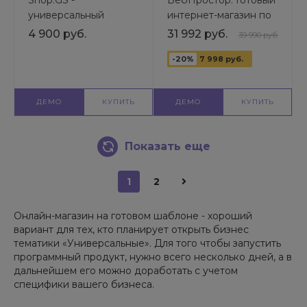
Shop.GS -
ВебПростор: Готовый
универсальный
интернет-магазин по
магазин | Готовый
продаже
4 900 руб.
31 992 руб.
39 990 руб.
шаблон
компьютеров и
универсального сайта
комплектующих с
-20%
7 998 руб.
конфигуратором |
Готовый шаблон
ДЕМО
КУПИТЬ
ДЕМО
КУПИТЬ
универсального сайта
Показать еще
1
2
Онлайн-магазин на готовом шаблоне - хороший
вариант для тех, кто планирует открыть бизнес
тематики «Универсальные». Для того чтобы запустить
программный продукт, нужно всего несколько дней, а в
дальнейшем его можно доработать с учетом
специфики вашего бизнеса.