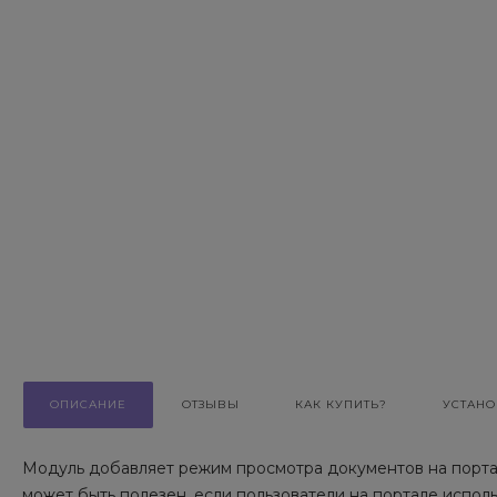
ОПИСАНИЕ
ОТЗЫВЫ
КАК КУПИТЬ?
УСТАНО
Модуль добавляет режим просмотра документов на портал
может быть полезен, если пользователи на портале испол