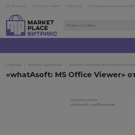
О проекте
Вопрос-ответ
Новости
Программа лояльности
Главная
/
Каталог решений
/
Каталог Marketplace «Решения дл
«whatAsoft: MS Office Viewer» 
Код решения:
whatasoft.msofficeviewer