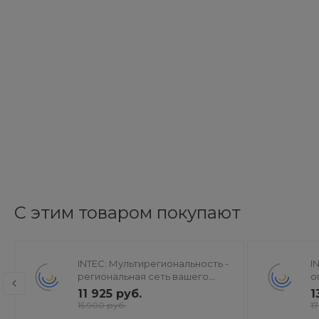
С этим товаром покупают
INTEC: Мультирегиональность -
I
региональная сеть вашего
о
сайта с продвижением в
г
11 925 руб.
1
поисковиках
м
15 900 руб.
1