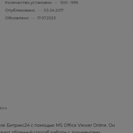
Количество установок
—
500 - 999
Опубликовано
—
03.04.2017
Обновлено
—
17.07.2023
ВКА
е Битрикс24 с помощью MS Office Viewer Online. Он
ьзуют облачный способ работы с документами.