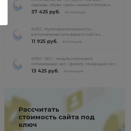
одежды, обуви, сумок, нижнего белья и
аксессуаров
37 425 руб.
49 900 руб.
INTEC: Мультирегиональность -
региональная сеть вашего сайта с
продвижением в поисковиках
11 925 руб.
15 900 руб.
INTEC. SEO - модуль поисковой
оптимизации: seo - фильтр, генерация сео -
текстов, H1, мета-тегов
13 425 руб.
17 900 руб.
Рассчитать
стоимость сайта под
ключ