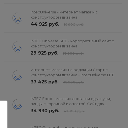
IntecUniverse - интернет магазин с
конструктором дизайна
44 925 руб.
59 900 руб.
INTEC.Universe SITE - корпоративный сайт с
конструктором дизайна
29 925 руб.
39 900 руб.
Интернет-магазин на редакции Старт с
конструктором дизайна - IntecUniverse LITE
37 425 руб.
49 900 руб.
INTEC.Food - магазин доставки еды, суши,
пиццы с корзиной и оплатой. Сайт для
ресторанов и кафе
34 930 руб.
49 900 руб.
INTEC.Garderob - интернет-магазин