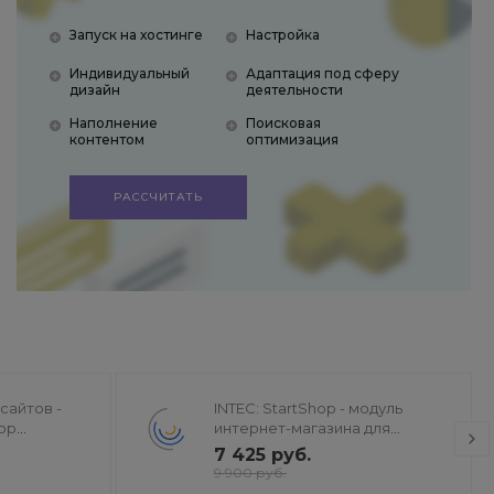
Запуск на хостинге
Настройка
Индивидуальный
Адаптация под сферу
дизайн
деятельности
Наполнение
Поисковая
контентом
оптимизация
РАССЧИТАТЬ
сайтов -
INTEC: StartShop - модуль
ор
интернет-магазина для
а
редакции Старт
7 425 руб.
9 900 руб.