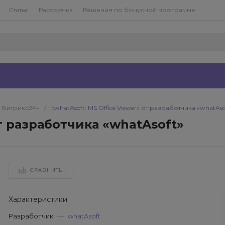
Статьи
Рассрочка
Решения по бонусной программе
я Битрикс24»
/
«whatAsoft: MS Office Viewer» от разработчика «whatAso
от разработчика «whatAsoft»
СРАВНИТЬ
Характеристики
Разработчик
—
whatAsoft