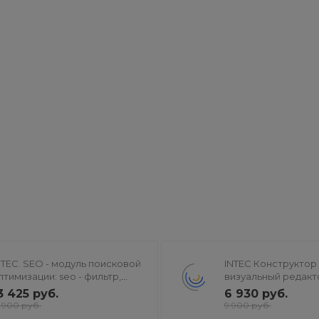
NTEC. SEO - модуль поисковой
INTEC Конструктор 
птимизации: seo - фильтр,
визуальный редакт
енерация сео - текстов, H1,
структуры и дизайн
3 425 руб.
6 930 руб.
ета-тегов
7 900 руб.
9 900 руб.