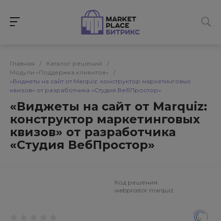
Главная
/
Каталог решений
/
Модули «Поддержка клиентов»
/
«Виджеты на сайт от Marquiz: конструктор маркетинговых
квизов» от разработчика «Студия ВебПростор»
«Виджеты на сайт от Marquiz:
конструктор маркетинговых
квизов» от разработчика
«Студия ВебПростор»
Код решения:
webprostor.marquiz