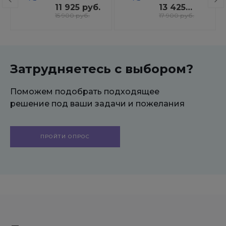
- региональная сеть
поисковой
11 925 руб.
13 425
вашего сайта с
оптимизации:
руб.
15 900 руб.
17 900 руб.
продвижением в
seo - фильтр,
поисковиках
генерация
сео -
текстов, H1,
мета-тегов
Затрудняетесь с выбором?
Поможем подобрать подходящее
решение под ваши задачи и пожелания
ПРОЙТИ ОПРОС