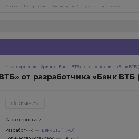
Статьи
Рассрочка
Решения по бонусной программе
кс
/
«Интернет-эквайринг от Банка ВТБ» от разработчика «Банк ВТБ 
ВТБ» от разработчика «Банк ВТБ 
СРАВНИТЬ
Характеристики
Разработчик
—
Банк ВТБ (ПАО)
Количество установок
—
100 - 499