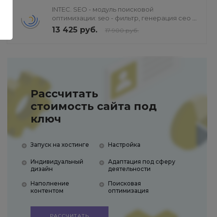
INTEC. SEO - модуль поисковой
оптимизации: seo - фильтр, генерация сео -
текстов, H1, мета-тегов
13 425 руб.
17 900 руб.
Рассчитать
стоимость сайта под
ключ
Запуск на хостинге
Настройка
Индивидуальный
Адаптация под сферу
дизайн
деятельности
Наполнение
Поисковая
контентом
оптимизация
РАССЧИТАТЬ