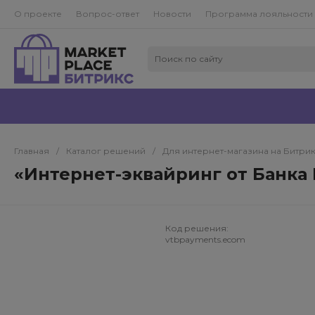
О проекте
Вопрос-ответ
Новости
Программа лояльности
Главная
/
Каталог решений
/
Для интернет-магазина на Битри
«Интернет-эквайринг от Банка 
Код решения:
vtbpayments.ecom