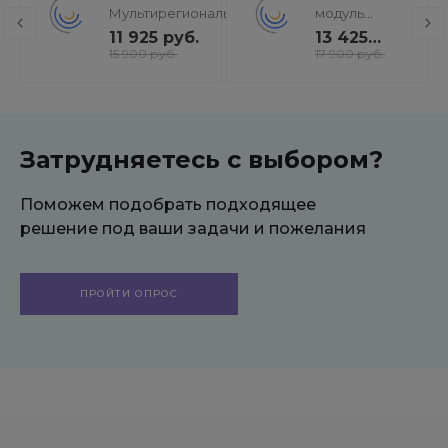
Мультирегиональность
модуль
- региональная сеть
поисковой
11 925 руб.
13 425
вашего сайта с
оптимизации:
руб.
15 900 руб.
17 900 руб.
продвижением в
seo - фильтр,
поисковиках
генерация
сео -
текстов, H1,
мета-тегов
Затрудняетесь с выбором?
Поможем подобрать подходящее
решение под ваши задачи и пожелания
ПРОЙТИ ОПРОС