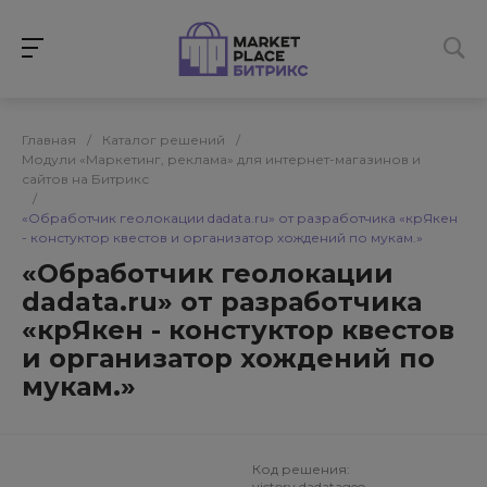
Главная
/
Каталог решений
/
Модули «Маркетинг, реклама» для интернет-магазинов и
сайтов на Битрикс
/
«Обработчик геолокации dadata.ru» от разработчика «крЯкен
- констуктор квестов и организатор хождений по мукам.»
«Обработчик геолокации
dadata.ru» от разработчика
«крЯкен - констуктор квестов
и организатор хождений по
мукам.»
Код решения:
victory.dadatageo