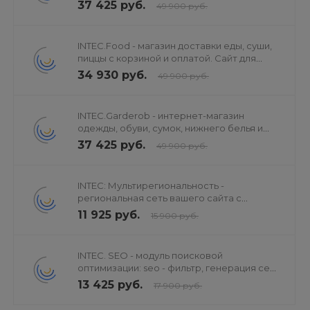
37 425 руб.
49 900 руб.
INTEC.Food - магазин доставки еды, суши,
пиццы с корзиной и оплатой. Сайт для
ресторанов и кафе
34 930 руб.
49 900 руб.
INTEC.Garderob - интернет-магазин
одежды, обуви, сумок, нижнего белья и
аксессуаров
37 425 руб.
49 900 руб.
INTEC: Мультирегиональность -
региональная сеть вашего сайта с
продвижением в поисковиках
11 925 руб.
15 900 руб.
INTEC. SEO - модуль поисковой
оптимизации: seo - фильтр, генерация сео
- текстов, H1, мета-тегов
13 425 руб.
17 900 руб.