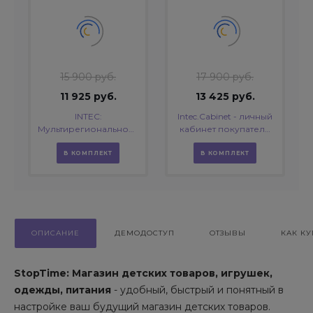
15 900 руб.
17 900 руб.
11 925 руб.
13 425 руб.
INTEC:
Intec.Cabinet - личный
Мультирегиональность
кабинет покупателя
- региональная сеть
для интернет-
вашего сайта с
магазина (B2B и B2C)
В КОМПЛЕКТ
В КОМПЛЕКТ
продвижением в
поисковиках
ОПИСАНИЕ
ДЕМОДОСТУП
ОТЗЫВЫ
КАК КУ
StopTime: Магазин детских товаров, игрушек,
одежды, питания
- удобный, быстрый и понятный в
настройке ваш будущий магазин детских товаров.