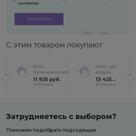
контентом
РАССЧИТАТЬ
С этим товаром покупают
INTEC:
INTEC. SEO -
Мультирегиональность
модуль
- региональная сеть
поисковой
11 925 руб.
13 425
вашего сайта с
оптимизации:
руб.
15 900 руб.
17 900 руб.
продвижением в
seo - фильтр,
поисковиках
генерация
сео -
текстов, H1,
мета-тегов
Затрудняетесь с выбором?
Поможем подобрать подходящее