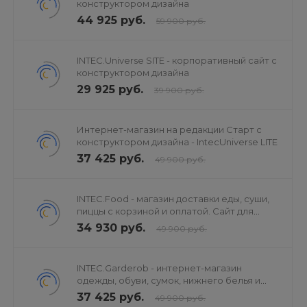
конструктором дизайна
44 925 руб.
59 900 руб.
INTEC.Universe SITE - корпоративный сайт с
конструктором дизайна
29 925 руб.
39 900 руб.
Интернет-магазин на редакции Старт с
конструктором дизайна - IntecUniverse LITE
37 425 руб.
49 900 руб.
INTEC.Food - магазин доставки еды, суши,
пиццы с корзиной и оплатой. Сайт для
ресторанов и кафе
34 930 руб.
49 900 руб.
INTEC.Garderob - интернет-магазин
одежды, обуви, сумок, нижнего белья и
аксессуаров
37 425 руб.
49 900 руб.