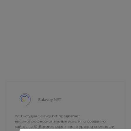
Salavey.NET
WEB-студия Salavey.net предлагает
высокопрофессиональные услуги по созданию
сайтов на 1С-Битрикс различного уровня сложности