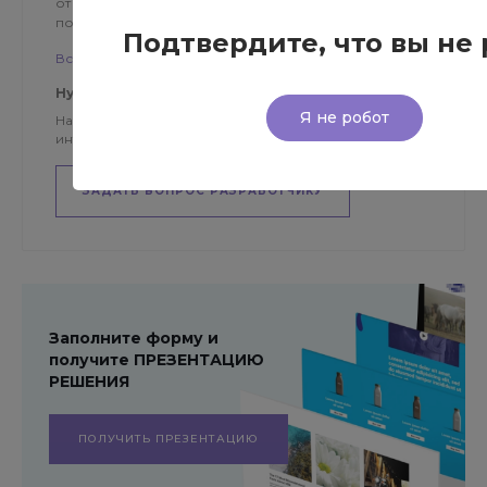
от визитки до сложного портала, выполняем работы
по поддержке, оптимизации ...
Подтвердите, что вы не 
Все решения Salavey.NET
Нужна консультация?
Я не робот
Наши специалисты ответят на любой
интересующий вас вопрос
ЗАДАТЬ ВОПРОС РАЗРАБОТЧИКУ
Заполните форму и
получите ПРЕЗЕНТАЦИЮ
РЕШЕНИЯ
ПОЛУЧИТЬ ПРЕЗЕНТАЦИЮ