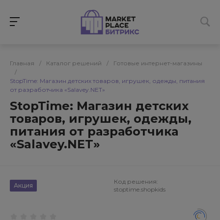
Главная
/
Каталог решений
/
Готовые интернет-магазины
/
StopTime: Магазин детских товаров, игрушек, одежды, питания
от разработчика «Salavey.NET»
StopTime: Магазин детских
товаров, игрушек, одежды,
питания от разработчика
«Salavey.NET»
Код решения:
Акция
stoptime.shopkids