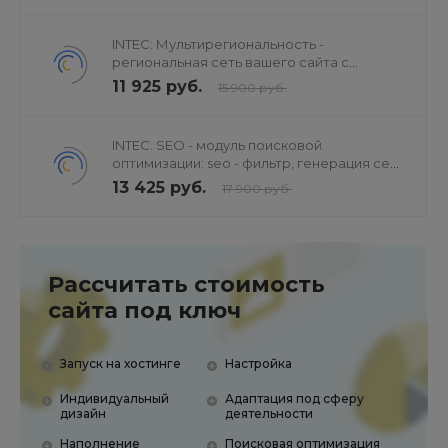
INTEC: Мультирегиональность -
региональная сеть вашего сайта с
продвижением в поисковиках
11 925 руб.
15 900 руб.
INTEC. SEO - модуль поисковой
оптимизации: seo - фильтр, генерация сео
- текстов, H1, мета-тегов
13 425 руб.
17 900 руб.
Рассчитать стоимость
сайта под ключ
Запуск на хостинге
Настройка
Индивидуальный
Адаптация под сферу
дизайн
деятельности
Наполнение
Поисковая оптимизация