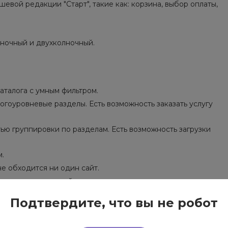
вой редакции "Старт", такие как: корзина, выбор оплаты,
оночный и двухколночный.
аталога с умным фильтром.
ногоуровневые разделы. Есть возможность заказать услугу
ью группировки по разделам. Есть возможность загрузки
м.
не обходится ни один сайт.
одится ни один сайт.
бходится ни один сайт.
Подтвердите, что вы не робот