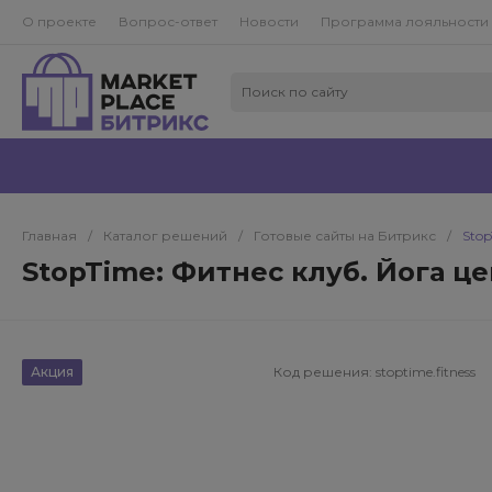
О проекте
Вопрос-ответ
Новости
Программа лояльности
Главная
/
Каталог решений
/
Готовые сайты на Битрикс
/
Stop
StopTime: Фитнес клуб. Йога це
Акция
Код решения:
stoptime.fitness