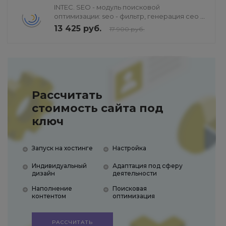
INTEC. SEO - модуль поисковой
оптимизации: seo - фильтр, генерация сео -
текстов, H1, мета-тегов
13 425 руб.
17 900 руб.
Рассчитать
стоимость сайта под
ключ
Запуск на хостинге
Настройка
Индивидуальный
Адаптация под сферу
дизайн
деятельности
Наполнение
Поисковая
контентом
оптимизация
РАССЧИТАТЬ