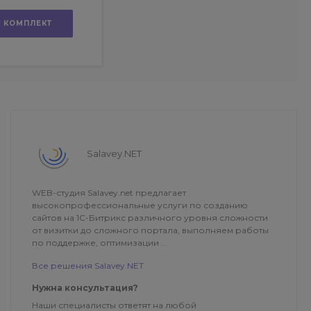
B2C)
В КОМПЛЕКТ
Salavey.NET
WEB-студия Salavey.net предлагает
высокопрофессиональные услуги по созданию
сайтов на 1С-Битрикс различного уровня сложности
от визитки до сложного портала, выполняем работы
по поддержке, оптимизации ...
Все решения Salavey.NET
Нужна консультация?
Наши специалисты ответят на любой