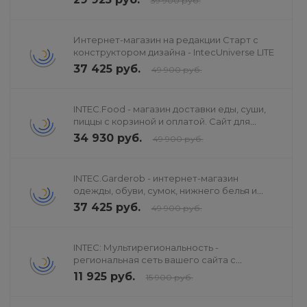
39 900 руб.
Интернет-магазин на редакции Старт с
конструктором дизайна - IntecUniverse LITE
37 425 руб.
49 900 руб.
INTEC.Food - магазин доставки еды, суши,
пиццы с корзиной и оплатой. Сайт для
ресторанов и кафе
34 930 руб.
49 900 руб.
INTEC.Garderob - интернет-магазин
одежды, обуви, сумок, нижнего белья и
аксессуаров
37 425 руб.
49 900 руб.
INTEC: Мультирегиональность -
региональная сеть вашего сайта с
продвижением в поисковиках
11 925 руб.
15 900 руб.