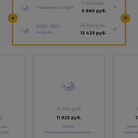
7 100 руб.
Редакция «Старт»
5 680 руб.
+
=
17 900 руб.
INTEC. SEO -
модуль
13 425 руб.
поисковой
оптимизации: seo
- фильтр,
генерация сео -
текстов, H1, мета-
тегов
.
15 900 руб.
.
11 925 руб.
1
 шаг -
INTEC:
Intec
стое
Мультирегиональность -
кабине
каза в
региональная сеть вашего
интерне