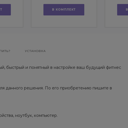
зине
сайта с продвижением в
Т
поисковиках
В КОМПЛЕКТ
ПИТЬ?
УСТАНОВКА
ый, быстрый и понятный в настройке ваш будущий фитнес
ля данного решения. По его приобретению пишите в
йства, ноутбук, компьютер.