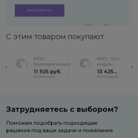
РАССЧИТАТЬ
С этим товаром покупают
INTEC:
INTEC. SEO -
Мультирегиональность
модуль
- региональная сеть
поисковой
11 925 руб.
13 425
вашего сайта с
оптимизации:
руб.
15 900 руб.
17 900 руб.
продвижением в
seo - фильтр,
поисковиках
генерация
сео -
текстов, H1,
мета-тегов
Затрудняетесь с выбором?
Поможем подобрать подходящее
решение под ваши задачи и пожелания