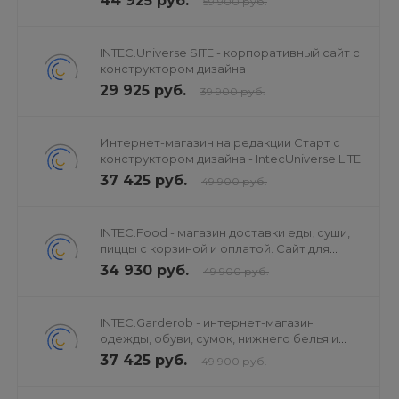
44 925 руб.
59 900 руб.
INTEC.Universe SITE - корпоративный сайт с
конструктором дизайна
29 925 руб.
39 900 руб.
Интернет-магазин на редакции Старт с
конструктором дизайна - IntecUniverse LITE
37 425 руб.
49 900 руб.
INTEC.Food - магазин доставки еды, суши,
пиццы с корзиной и оплатой. Сайт для
ресторанов и кафе
34 930 руб.
49 900 руб.
INTEC.Garderob - интернет-магазин
одежды, обуви, сумок, нижнего белья и
аксессуаров
37 425 руб.
49 900 руб.