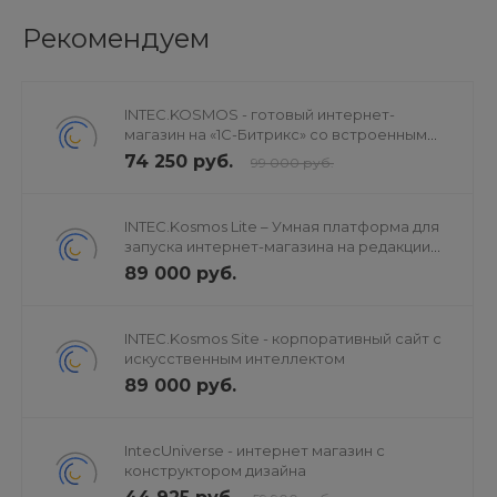
Рекомендуем
Электронная
Телефон:
INTEC.KOSMOS - готовый интернет-
Техническая поддержка:
магазин на «1С-Битрикс» со встроенным
почта:
+7 (495)
https://cabinet.sotbit.ru/support/
искусственным интеллектом
74 250 руб.
sale@sotbit.ru
868-04-12
99 000 руб.
INTEC.Kosmos Lite – Умная платформа для
запуска интернет-магазина на редакции
«Старт»
89 000 руб.
INTEC.Kosmos Site - корпоративный сайт с
искусственным интеллектом
89 000 руб.
IntecUniverse - интернет магазин с
конструктором дизайна