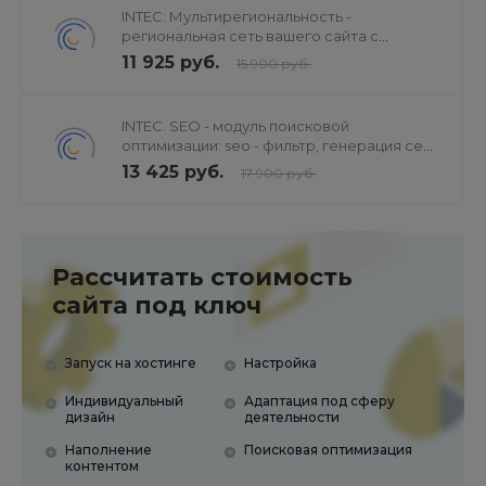
INTEC: Мультирегиональность -
региональная сеть вашего сайта с
продвижением в поисковиках
11 925 руб.
15 900 руб.
INTEC. SEO - модуль поисковой
оптимизации: seo - фильтр, генерация сео
- текстов, H1, мета-тегов
13 425 руб.
17 900 руб.
Рассчитать стоимость
сайта под ключ
Запуск на хостинге
Настройка
Индивидуальный
Адаптация под сферу
дизайн
деятельности
Наполнение
Поисковая оптимизация
контентом