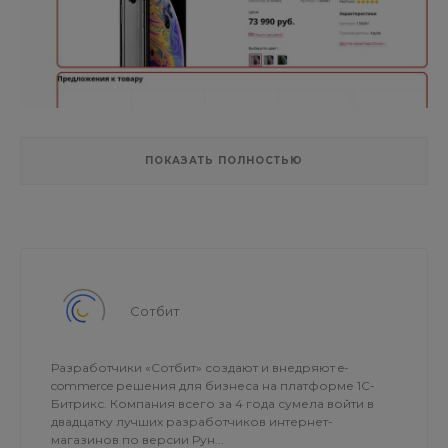
ПОКАЗАТЬ ПОЛНОСТЬЮ
Товарные коллекции в разделах
Сотбит
Позволяет вывести компонент
Разработчики «Сотбит» создают и внедряют e-
(sotbit:crosssell.collection.list), отображающий на
commerce решения для бизнеса на платформе 1С-
странице перечень товаров по заданным условиям,
Битрикс. Компания всего за 4 года сумела войти в
двадцатку лучших разработчиков интернет-
например, вся обувь бренда Nike на шнуровке.
магазинов по версии Рун...