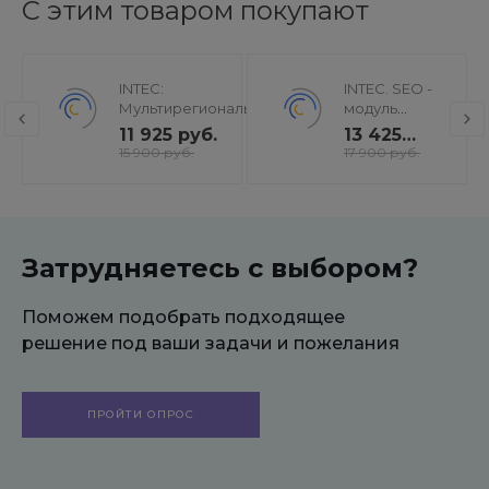
С этим товаром покупают
INTEC:
INTEC. SEO -
Мультирегиональность
модуль
- региональная сеть
поисковой
11 925 руб.
13 425
вашего сайта с
оптимизации:
руб.
15 900 руб.
17 900 руб.
продвижением в
seo - фильтр,
поисковиках
генерация
сео -
текстов, H1,
мета-тегов
Затрудняетесь с выбором?
Поможем подобрать подходящее
решение под ваши задачи и пожелания
ПРОЙТИ ОПРОС