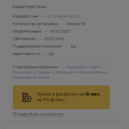
Характеристики
Разработчик
—
ИП Силуянов А.С.
Количество установок
—
Менее 50
Опубликовано
—
10.03.2023
Обновлено
—
05.03.2023
Поддерживает композит
—
Да
Адаптивность
—
Да
Подходящие редакции
—
Редакция «Старт»
,
Редакция «Стандарт»
,
Редакция «Малый Бизнес»
,
Редакция «Бизнес»
Купить в рассрочку на
10 мес.
за 170
/мес.
Подробнее о рассрочке