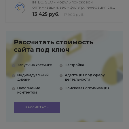
INTEC. SEO - модуль поисковой
оптимизации: seo - фильтр, генерация сео
- текстов, H1, мета-тегов
13 425 руб.
17 900 руб.
Рассчитать стоимость
сайта под ключ
Запуск на хостинге
Настройка
Индивидуальный
Адаптация под сферу
дизайн
деятельности
Наполнение
Поисковая оптимизация
контентом
РАССЧИТАТЬ