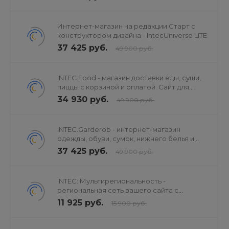
Интернет-магазин на редакции Старт с
конструктором дизайна - IntecUniverse LITE
37 425 руб.
49 900 руб.
INTEC.Food - магазин доставки еды, суши,
пиццы с корзиной и оплатой. Сайт для
ресторанов и кафе
34 930 руб.
49 900 руб.
INTEC.Garderob - интернет-магазин
одежды, обуви, сумок, нижнего белья и
аксессуаров
37 425 руб.
49 900 руб.
INTEC: Мультирегиональность -
региональная сеть вашего сайта с
продвижением в поисковиках
11 925 руб.
15 900 руб.