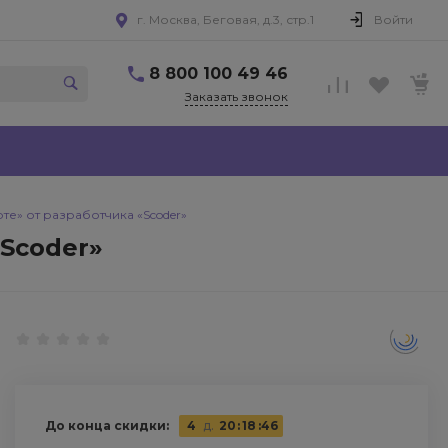
г. Москва, Беговая, д.3, стр.1
Войти
8 800 100 49 46
Заказать звонок
рте» от разработчика «Scoder»
«Scoder»
До конца скидки:
4
д.
20
:
18
:
45