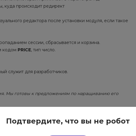
ы, куда происходит редирект
уального редактора после установки модуля, если такое
ропаданием сессии, сбрасывается и корзина.
ым кодом
PRICE
, тип число.
рый служит для разработчиков.
тия. Мы готовы к предложениям по наращиванию его
арте.
Подтвердите, что вы не робот