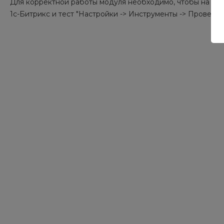
Для корректной работы модуля необходимо, чтобы на са
1с-Битрикс и тест "Настройки -> Инструменты -> Проверк