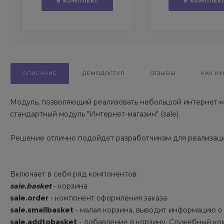
В КОМПЛЕКТ
В КОМПЛЕК
ОПИСАНИЕ
ДЕМОДОСТУП
ОТЗЫВЫ
КАК КУ
Модуль, позволяющий реализовать небольшой интернет-ма
стандартный модуль "Интернет-магазин" (sale).
Решение отлично подойдет разработчикам для реализаци
Включает в себя ряд компонентов:
sale.basket
- корзина
sale.order
- компонент оформления заказа
sale.smallbasket
- малая корзина, выводит информацию о
sale.addtobasket
- добавление в корзину. Служебный ко