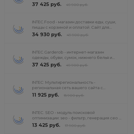
37 425 руб.
49 900 руб.
INTEC.Food - магазин доставки еды, суши,
пиццы с корзиной и оплатой. Сайт для
ресторанов и кафе
34 930 руб.
49 900 руб.
INTEC.Garderob - интернет-магазин
одежды, обуви, сумок, нижнего белья и
аксессуаров
37 425 руб.
49 900 руб.
INTEC: Мультирегиональность -
региональная сеть вашего сайта с
продвижением в поисковиках
11 925 руб.
15 900 руб.
INTEC. SEO - модуль поисковой
оптимизации: seo - фильтр, генерация сео -
текстов, H1, мета-тегов
13 425 руб.
17 900 руб.