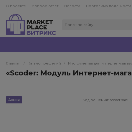
О проекте
Вопрос-ответ
Новости
Программа лояльности
Главная
/
Каталог решений
/
Инструменты для интернет-магази
«Scoder: Модуль Интернет-мага
Акция
Код решения:
scoder.sale