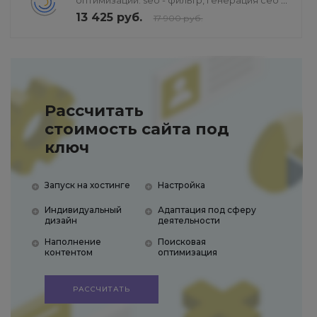
оптимизации: seo - фильтр, генерация сео -
текстов, H1, мета-тегов
13 425 руб.
17 900 руб.
Рассчитать
стоимость сайта под
ключ
Запуск на хостинге
Настройка
Индивидуальный
Адаптация под сферу
дизайн
деятельности
Наполнение
Поисковая
контентом
оптимизация
РАССЧИТАТЬ