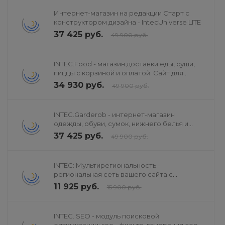
Интернет-магазин на редакции Старт с
конструктором дизайна - IntecUniverse LITE
37 425 руб.
49 900 руб.
INTEC.Food - магазин доставки еды, суши,
пиццы с корзиной и оплатой. Сайт для
ресторанов и кафе
34 930 руб.
49 900 руб.
INTEC.Garderob - интернет-магазин
одежды, обуви, сумок, нижнего белья и
аксессуаров
37 425 руб.
49 900 руб.
INTEC: Мультирегиональность -
региональная сеть вашего сайта с
продвижением в поисковиках
11 925 руб.
15 900 руб.
INTEC. SEO - модуль поисковой