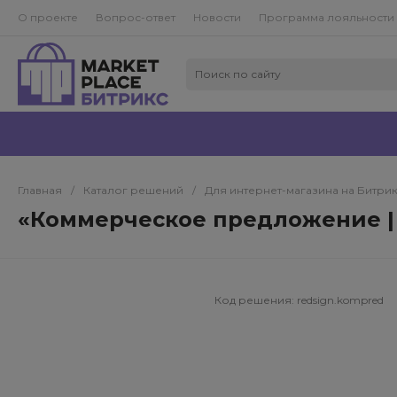
О проекте
Вопрос-ответ
Новости
Программа лояльности
Главная
/
Каталог решений
/
Для интернет-магазина на Битри
«Коммерческое предложение | 
Код решения:
redsign.kompred