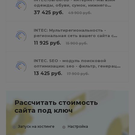
одежды, обуви, сумок, нижнего
белья и аксессуаров
37 425 руб.
49 900 руб.
INTEC: Мультирегиональность -
региональная сеть вашего сайта с
продвижением в поисковиках
11 925 руб.
15 900 руб.
INTEC. SEO - модуль поисковой
оптимизации: seo - фильтр, генерация
сео - текстов, H1, мета-тегов
13 425 руб.
17 900 руб.
Рассчитать стоимость
сайта под ключ
Запуск на хостинге
Настройка