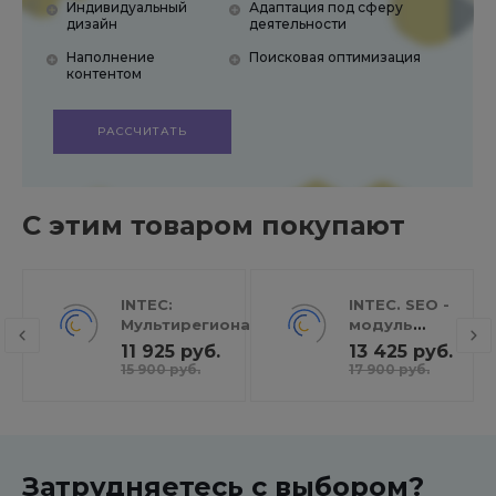
Индивидуальный
Адаптация под сферу
дизайн
деятельности
Наполнение
Поисковая оптимизация
контентом
РАССЧИТАТЬ
С этим товаром покупают
INTEC:
INTEC. SEO -
Мультирегиональность
модуль
- региональная сеть
поисковой
11 925 руб.
13 425 руб.
вашего сайта с
оптимизации:
15 900 руб.
17 900 руб.
продвижением в
seo - фильтр,
поисковиках
генерация
сео -
текстов, H1,
мета-тегов
Затрудняетесь с выбором?