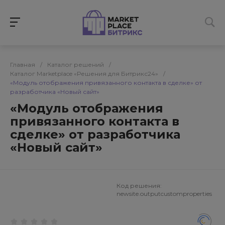
Главная
/
Каталог решений
/
Каталог Marketplace «Решения для Битрикс24»
/
«Модуль отображения привязанного контакта в сделке» от
разработчика «Новый сайт»
«Модуль отображения
привязанного контакта в
сделке» от разработчика
«Новый сайт»
Код решения:
newsite.outputcustomproperties