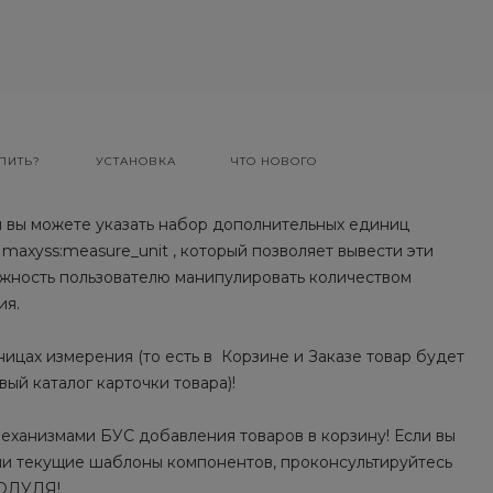
ПИТЬ?
УСТАНОВКА
ЧТО НОВОГО
м вы можете указать набор дополнительных единиц
maxyss:measure_unit , который позволяет вывести эти
ожность пользователю манипулировать количеством
ия.
ицах измерения (то есть в Корзине и Заказе товар будет
ый каталог карточки товара)!
еханизмами БУС добавления товаров в корзину! Если вы
аши текущие шаблоны компонентов, проконсультируйтесь
МОДУЛЯ!