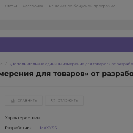
Статьи
Рассрочка
Решения по бонусной программе
кс
/
«Дополнительные единицы измерения для товаров» от разрабо
ерения для товаров» от разраб
СРАВНИТЬ
ОТЛОЖИТЬ
Характеристики
Разработчик
—
MAXYSS