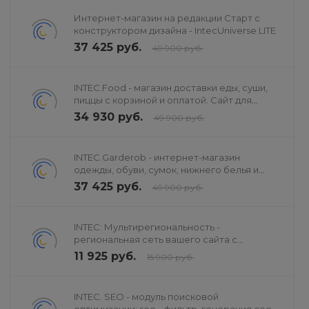
Интернет-магазин на редакции Старт с
конструктором дизайна - IntecUniverse LITE
37 425 руб.
49 900 руб.
INTEC.Food - магазин доставки еды, суши,
пиццы с корзиной и оплатой. Сайт для
ресторанов и кафе
34 930 руб.
49 900 руб.
INTEC.Garderob - интернет-магазин
одежды, обуви, сумок, нижнего белья и
аксессуаров
37 425 руб.
49 900 руб.
INTEC: Мультирегиональность -
региональная сеть вашего сайта с
продвижением в поисковиках
11 925 руб.
15 900 руб.
INTEC. SEO - модуль поисковой