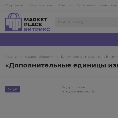
О проекте
Вопрос-ответ
Новости
Программа лояльности
Главная
/
Каталог решений
/
Для интернет-магазина на Битри
«Дополнительные единицы изм
Код решения:
Акция
maxyss.measureunits