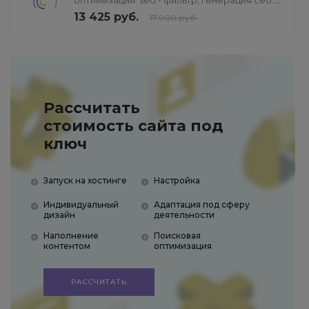
оптимизации: seo - фильтр, генерация сео -
текстов, H1, мета-тегов
13 425 руб.
17 900 руб.
Рассчитать
стоимость сайта под
ключ
Запуск на хостинге
Настройка
Индивидуальный
Адаптация под сферу
дизайн
деятельности
Наполнение
Поисковая
контентом
оптимизация
РАССЧИТАТЬ