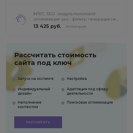
INTEC. SEO - модуль поисковой
оптимизации: seo - фильтр, генерация сео
- текстов, H1, мета-тегов
13 425 руб.
17 900 руб.
Рассчитать стоимость
сайта под ключ
Запуск на хостинге
Настройка
Индивидуальный
Адаптация под сферу
дизайн
деятельности
Наполнение
Поисковая оптимизация
контентом
РАССЧИТАТЬ