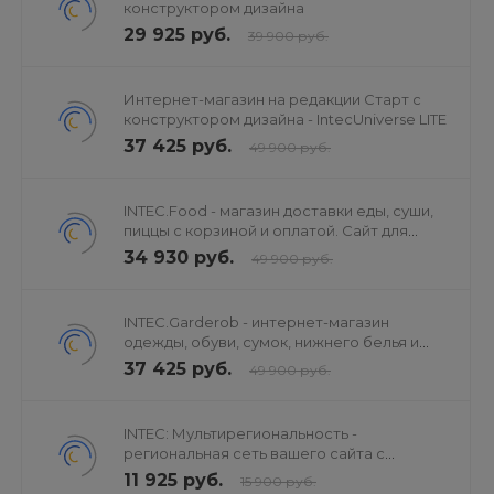
конструктором дизайна
29 925 руб.
39 900 руб.
Интернет-магазин на редакции Старт с
конструктором дизайна - IntecUniverse LITE
37 425 руб.
49 900 руб.
INTEC.Food - магазин доставки еды, суши,
пиццы с корзиной и оплатой. Сайт для
ресторанов и кафе
34 930 руб.
49 900 руб.
INTEC.Garderob - интернет-магазин
одежды, обуви, сумок, нижнего белья и
аксессуаров
37 425 руб.
49 900 руб.
INTEC: Мультирегиональность -
региональная сеть вашего сайта с
продвижением в поисковиках
11 925 руб.
15 900 руб.