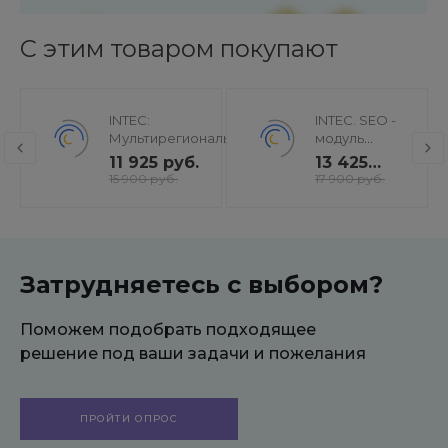
С этим товаром покупают
INTEC:
INTEC. SEO -
Мультирегиональность
модуль
- региональная сеть
поисковой
11 925 руб.
13 425
вашего сайта с
оптимизации:
руб.
15 900 руб.
17 900 руб.
продвижением в
seo - фильтр,
поисковиках
генерация
сео -
текстов, H1,
мета-тегов
Затрудняетесь с выбором?
Поможем подобрать подходящее
решение под ваши задачи и пожелания
ПРОЙТИ ОПРОС