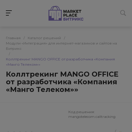
Главная
/
Каталог решений
/
Модули «Интеграция» для интернет-магазинов и сайтов на
Битрикс
/
Коллтрекинг MANGO OFFICE от разработчика «Компания
«Манго Телеком»»
Коллтрекинг MANGO OFFICE
от разработчика «Компания
«Манго Телеком»»
Код решения:
mangotelecom.calltracking