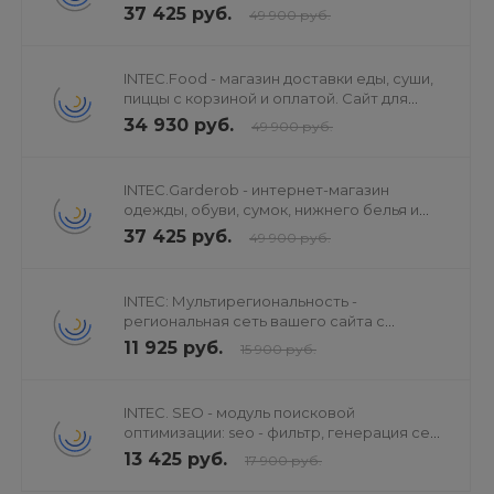
37 425 руб.
49 900 руб.
INTEC.Food - магазин доставки еды, суши,
пиццы с корзиной и оплатой. Сайт для
ресторанов и кафе
34 930 руб.
49 900 руб.
INTEC.Garderob - интернет-магазин
одежды, обуви, сумок, нижнего белья и
аксессуаров
37 425 руб.
49 900 руб.
INTEC: Мультирегиональность -
региональная сеть вашего сайта с
продвижением в поисковиках
11 925 руб.
15 900 руб.
INTEC. SEO - модуль поисковой
оптимизации: seo - фильтр, генерация сео
- текстов, H1, мета-тегов
13 425 руб.
17 900 руб.