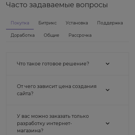
жестком диске сайта. В связи с чем рекомендуется
Часто задаваемые вопросы
использование данного модуля как инструмента
периодического действия, а также использование
Покупка
Битрикс
Установка
Поддержка
удаленной базы данных для хранения информации о
кликах пользователей и посещений страниц.
Доработка
Общие
Рассрочка
Что такое готовое решение?
От чего зависит цена создания
сайта?
У вас можно заказать только
разработку интернет-
магазина?