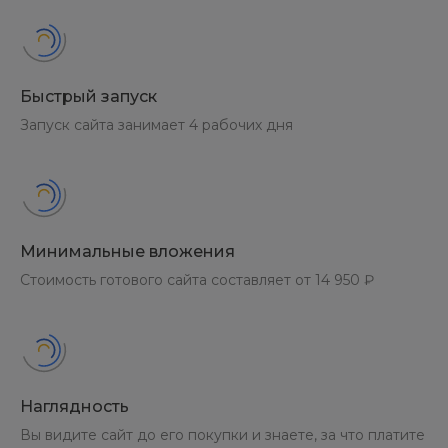
«За все время» - по данным полученным за все время
ведения статистики.
По нажатию на кнопку «Построить» осуществляется
Быстрый запуск
показ информации в графическом виде о:
Запуск сайта занимает 4 рабочих дня
- количестве переходов по определенным URL
сайта;
Рис. 6 - Пример показа информации в
графическом виде о количестве переходов по
Минимальные вложения
определенным URL сайта
Стоимость готового сайта составляет от 14 950 ₽
- о времени, проведенном на определенных
страница сайта.
Рис. 7
- Пример показа информации в
графическом виде о времени, проведенном на
Наглядность
определенных страницах сайта
Вы видите сайт до его покупки и знаете, за что платите