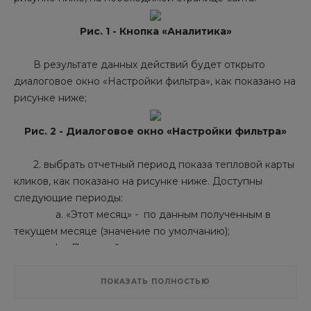
Рис. 1 - Кнопка «Аналитика»
В результате данных действий будет открыто
диалоговое окно «Настройки фильтра», как показано на
рисунке ниже;
Рис. 2 - Диалоговое окно «Настройки фильтра»
2. выбрать отчетный период показа тепловой карты
кликов, как показано на рисунке ниже. Доступны
следующие периоды:
a. «Этот месяц» - по данным полученным в
текущем месяце (значение по умолчанию);
b. «Прошлый месяц» - по данным полученным в
прошлом месяце;
с. «Эта неделя» - по данным полученным за
ПОКАЗАТЬ ПОЛНОСТЬЮ
текущую неделю;