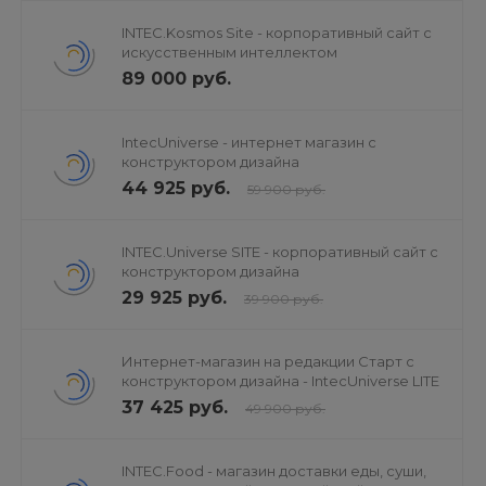
1. нажать на кнопку со своими именем и фамилии на
INTEC.Kosmos Site - корпоративный сайт с
необходимой странице сайта. В результате данных
искусственным интеллектом
действий будет отображено меню пользователя, как
89 000 руб.
показано на рисунке ниже;
IntecUniverse - интернет магазин с
Рис. 4 - Пример отображения кнопки «Аналитика»
конструктором дизайна
в меню пользователя
44 925 руб.
59 900 руб.
2. нажать на кнопку «Аналитика». В результате
INTEC.Universe SITE - корпоративный сайт с
данных действий будет открыто диалоговое окно
конструктором дизайна
«Настройки показа», как показано на рисунке ниже;
29 925 руб.
39 900 руб.
Рис. 5 - Диалоговое окно «Настройки показа»
Интернет-магазин на редакции Старт с
конструктором дизайна - IntecUniverse LITE
37 425 руб.
49 900 руб.
3. выбрать пользователей (на основе статистики
кликов выбранных пользователей будет построена
карта кликов), временной промежуток и нажать на
INTEC.Food - магазин доставки еды, суши,