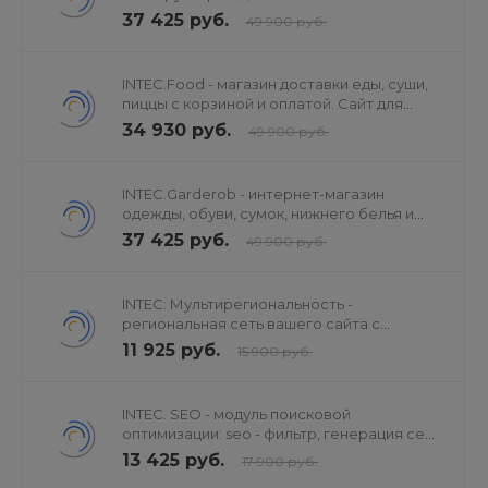
37 425 руб.
49 900 руб.
INTEC.Food - магазин доставки еды, суши,
пиццы с корзиной и оплатой. Сайт для
ресторанов и кафе
34 930 руб.
49 900 руб.
INTEC.Garderob - интернет-магазин
одежды, обуви, сумок, нижнего белья и
аксессуаров
37 425 руб.
49 900 руб.
INTEC: Мультирегиональность -
региональная сеть вашего сайта с
продвижением в поисковиках
11 925 руб.
15 900 руб.
INTEC. SEO - модуль поисковой
оптимизации: seo - фильтр, генерация сео
- текстов, H1, мета-тегов
13 425 руб.
17 900 руб.