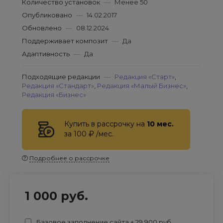
Количество установок
—
Менее 50
Опубликовано
—
14.02.2017
Обновлено
—
08.12.2024
Поддерживает композит
—
Да
Адаптивность
—
Да
Подходящие редакции
—
Редакция «Старт»
,
Редакция «Стандарт»
,
Редакция «Малый Бизнес»
,
Редакция «Бизнес»
Купить в рассрочку на
10 мес.
за 100
/мес.
Подробнее о рассрочке
1 000 руб.
Базовое заполнение сайта + 29 900 руб.