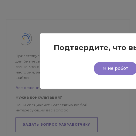
Колибри
Подтвердите, что в
Приветствуем! Мы – Колибри. Создаем готовые сайты
для бизнеса на основе платформы 1С-Битрикс. Те
самые, что работают прямо из коробки – установил,
Я не робот
настроил, запустил. Иногда наши сайты называют
шабло...
Все решения Колибри
Нужна консультация?
Наши специалисты ответят на любой
интересующий вас вопрос
ЗАДАТЬ ВОПРОС РАЗРАБОТЧИКУ