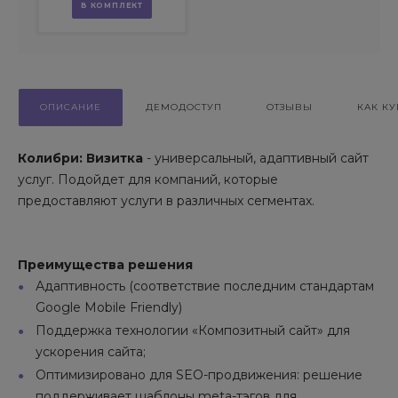
магазина (B2B и B2C)
В КОМПЛЕКТ
ОПИСАНИЕ
ДЕМОДОСТУП
ОТЗЫВЫ
КАК КУ
Колибри: Визитка
- универсальный, адаптивный сайт
услуг. Подойдет для компаний, которые
предоставляют услуги в различных сегментах.
Преимущества решения
Адаптивность (соответствие последним стандартам
Google Mobile Friendly)
Поддержка технологии «Композитный сайт» для
ускорения сайта;
Оптимизировано для SEO-продвижения: решение
поддерживает шаблоны meta-тэгов для