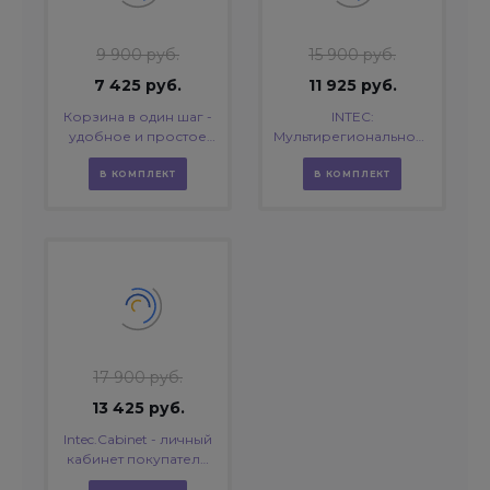
9 900 руб.
15 900 руб.
7 425 руб.
11 925 руб.
Корзина в один шаг -
INTEC:
удобное и простое
Мультирегиональность
оформление заказа в
- региональная сеть
интернет-магазине
вашего сайта с
В КОМПЛЕКТ
В КОМПЛЕКТ
продвижением в
поисковиках
17 900 руб.
13 425 руб.
Intec.Cabinet - личный
кабинет покупателя
для интернет-