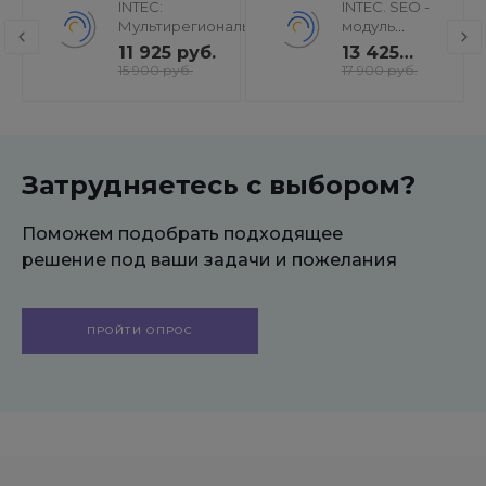
INTEC:
INTEC. SEO -
Мультирегиональность
модуль
- региональная сеть
поисковой
11 925 руб.
13 425
вашего сайта с
оптимизации:
руб.
15 900 руб.
17 900 руб.
продвижением в
seo - фильтр,
поисковиках
генерация
сео -
текстов, H1,
мета-тегов
Затрудняетесь с выбором?
Поможем подобрать подходящее
решение под ваши задачи и пожелания
ПРОЙТИ ОПРОС