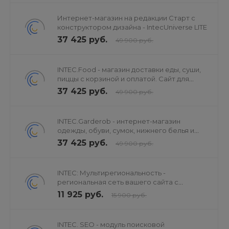
19) Возможность импорта в highload-блоки.
20) Массовая загрузка изображений в папку на
Интернет-магазин на редакции Старт с
сервере.
конструктором дизайна - IntecUniverse LITE
37 425 руб.
49 900 руб.
Популярные задачи, решаемые модулем:
INTEC.Food - магазин доставки еды, суши,
1) Импорт товаров в Битрикс из файлов поставщиков
пиццы с корзиной и оплатой. Сайт для
(добавление и обновление товаров)
ресторанов и кафе
37 425 руб.
49 900 руб.
2) Обновление цен и остатков на складе.
3) Массовая установка и изменение свойств товаров.
INTEC.Garderob - интернет-магазин
4) Массовая загрузка картинок к товарам.
одежды, обуви, сумок, нижнего белья и
5) Генерация торговых предложений на основе
аксессуаров
37 425 руб.
49 900 руб.
импортируемых данных.
6) Импорт данных в highload-блоки.
INTEC: Мультирегиональность -
региональная сеть вашего сайта с
Примеры файлов импорта:
продвижением в поисковиках
11 925 руб.
15 900 руб.
Общий импорт - https://drive.google.com/open?
id=1rbg8nlZfyE0sOqxp61yhHHbQzulFvCjKFsRqavfjuXs
Импорт картинок - https://drive.google.com/open?
INTEC. SEO - модуль поисковой