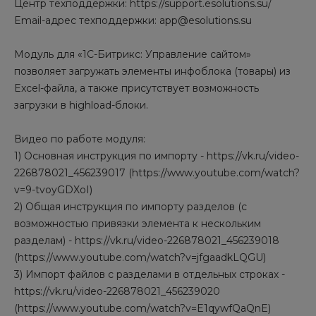
Центр техподдержки: https://support.esolutions.su/
Email-адрес техподдержки: app@esolutions.su
Модуль для «1С-Битрикс: Управление сайтом»
позволяет загружать элементы инфоблока (товары) из
Excel-файла, а также присутствует возможность
загрузки в highload-блоки.
Видео по работе модуля:
1) Основная инструкция по импорту - https://vk.ru/video-
226878021_456239017 (https://www.youtube.com/watch?
v=9-tvoyGDXoI)
2) Общая инструкция по импорту разделов (с
возможностью привязки элемента к нескольким
разделам) - https://vk.ru/video-226878021_456239018
(https://www.youtube.com/watch?v=jfgaadkLQGU)
3) Импорт файлов с разделами в отдельных строках -
https://vk.ru/video-226878021_456239020
(https://www.youtube.com/watch?v=E1qywfQaQnE)