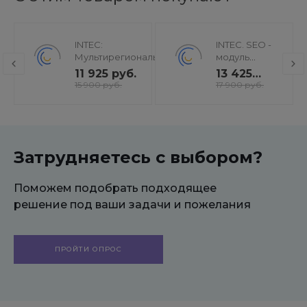
INTEC:
INTEC. SEO -
Мультирегиональность
модуль
- региональная сеть
поисковой
11 925 руб.
13 425
вашего сайта с
оптимизации:
руб.
15 900 руб.
17 900 руб.
продвижением в
seo - фильтр,
поисковиках
генерация
сео -
текстов, H1,
мета-тегов
Затрудняетесь с выбором?
Поможем подобрать подходящее
решение под ваши задачи и пожелания
ПРОЙТИ ОПРОС