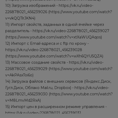
10) Загрузка изображений - https://vk.ru/video-
226878021_456239026 (https://www.youtube.com/watch?
v=vkQQTlrJKN4)
11) Импорт свойств, заданных в одной ячейке через
разделитель - https://vk.ru/video-226878021_456239027
(https://www.youtube.com/watch?v=xtXaWUQAqos)
12) Импорт с Email-адреса и с ftp по крону -
https://vk.ru/video-226878021_456239028
(https://www.youtube.com/watch?v=wXh6QYU5QZA)
13) Массовое создание свойств - https://vk.ru/video-
226878021_456239029 (https://www.youtube.com/watch?
v=AkPAsxToi6o)
14) Загрузка файлов с внешних сервисов (Яндекс.Диск,
Гугл.Диск, Облако Mail.ru, Dropbox) - https://vk.ru/video-
226878021_456239030 (https://www.youtube.com/watch?
v=M8LmvMd2RxA)
15) Импорт цен в расширенном режиме управления -
https://vk.ru/video-226878021_456239031