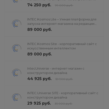
искусственным интеллектом
74 250 руб.
указания валюты для цены.
99 000 руб.
8) Обновление остатков на складе (поддержка
многоскладовости).
INTEC.Kosmos Lite – Умная платформа для
9) Выгрузка в произвольную иерархию разделов
запуска интернет-магазина на редакции
«Старт»
каталога с автоматическим созданием разделов.
89 000 руб.
10) Периодическая загрузка по крону согласно
настройкам профиля.
INTEC.Kosmos Site - корпоративный сайт с
11) Фильтрация загружаемых элементов по любому
искусственным интеллектом
полю (например, загрузка товаров только одного
89 000 руб.
производителя).
12) Поддержка свойств типа "Справочник".
IntecUniverse - интернет магазин с
13) Поддержка SKU с генерацией товарных
конструктором дизайна
предложений по любому набору свойств.
44 925 руб.
59 900 руб.
14) Деактивация отсутствующих в файле товаров.
15) Деактивация пустых разделов после импорта.
16) Гибкий функционал округления цен.
INTEC.Universe SITE - корпоративный сайт с
конструктором дизайна
17) Возможность импорта скидок.
29 925 руб.
39 900 руб.
18) Поддержка пользовательских свойств разделов.