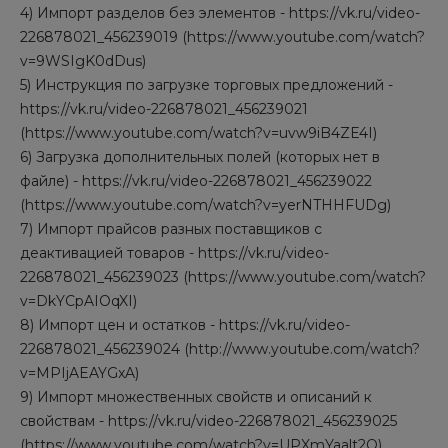
4) Импорт разделов без элементов - https://vk.ru/video-
226878021_456239019 (https://www.youtube.com/watch?
v=9WSIgK0dDus)
5) Инструкция по загрузке торговых предложений -
https://vk.ru/video-226878021_456239021
(https://www.youtube.com/watch?v=uvw9iB4ZE4I)
6) Загрузка дополнительных полей (которых нет в
файле) - https://vk.ru/video-226878021_456239022
(https://www.youtube.com/watch?v=yerNTHHFUDg)
7) Импорт прайсов разных поставщиков с
деактивацией товаров - https://vk.ru/video-
226878021_456239023 (https://www.youtube.com/watch?
v=DkYCpAIOqXI)
8) Импорт цен и остатков - https://vk.ru/video-
226878021_456239024 (http://www.youtube.com/watch?
v=MPIjAEAYGxA)
9) Импорт множественных свойств и описаний к
свойствам - https://vk.ru/video-226878021_456239025
(https://www.youtube.com/watch?v=UPXmYaalt2Q)