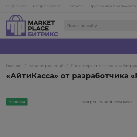
О проекте
Вопрос-ответ
Новости
Программа лояльности
Главная
/
Каталог решений
/
Для интернет-магазина на Битри
«АйтиКасса» от разработчика 
Новинка
Код решения:
itkassa.kassa