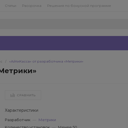
Статьи
Рассрочка
Решения по бонусной программе
кс
/
«АйтиКасса» от разработчика «Метрики»
«Метрики»
СРАВНИТЬ
Характеристики
Разработчик
—
Метрики
Количество установок
—
Менее 50