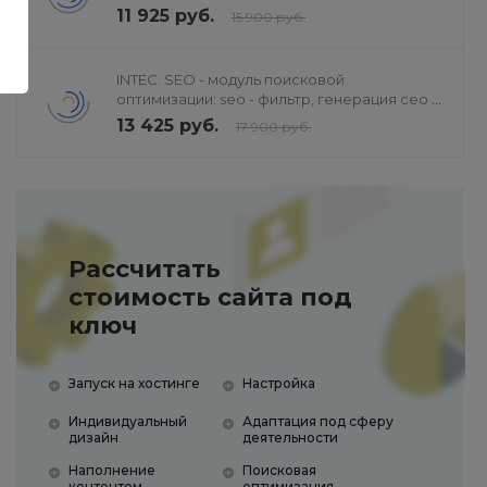
продвижением в поисковиках
11 925 руб.
15 900 руб.
INTEC. SEO - модуль поисковой
оптимизации: seo - фильтр, генерация сео -
текстов, H1, мета-тегов
13 425 руб.
17 900 руб.
Рассчитать
стоимость сайта под
ключ
Запуск на хостинге
Настройка
Индивидуальный
Адаптация под сферу
дизайн
деятельности
Наполнение
Поисковая
контентом
оптимизация