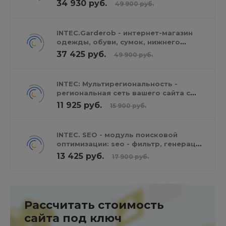
Сайт для ресторанов и кафе
34 930 руб.
49 900 руб.
INTEC.Garderob - интернет-магазин
одежды, обуви, сумок, нижнего
белья и аксессуаров
37 425 руб.
49 900 руб.
INTEC: Мультирегиональность -
региональная сеть вашего сайта с
продвижением в поисковиках
11 925 руб.
15 900 руб.
INTEC. SEO - модуль поисковой
оптимизации: seo - фильтр, генерация
сео - текстов, H1, мета-тегов
13 425 руб.
17 900 руб.
Рассчитать стоимость
сайта под ключ