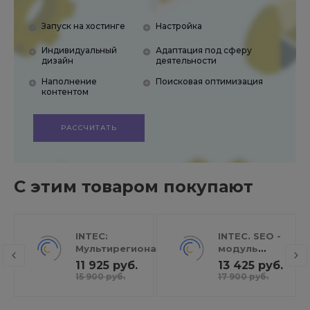
Запуск на хостинге
Настройка
Индивидуальный
Адаптация под сферу
дизайн
деятельности
Наполнение
Поисковая оптимизация
контентом
РАССЧИТАТЬ
С этим товаром покупают
INTEC:
INTEC. SEO -
Мультирегиональность
модуль
- региональная сеть
поисковой
11 925 руб.
13 425 руб.
вашего сайта с
оптимизации:
15 900 руб.
17 900 руб.
продвижением в
seo - фильтр,
поисковиках
генерация