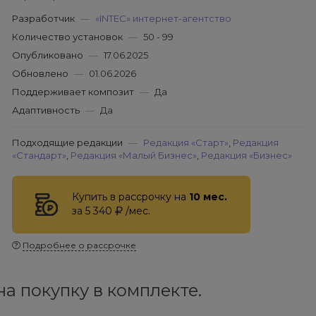
Разработчик
—
«INTEC» интернет-агентство
Количество установок
—
50 - 99
Опубликовано
—
17.06.2025
Обновлено
—
01.06.2026
Поддерживает композит
—
Да
Адаптивность
—
Да
Подходящие редакции
—
Редакция «Старт»
,
Редакция
«Стандарт»
,
Редакция «Малый Бизнес»
,
Редакция «Бизнес»
Купить в рассрочку на
10 мес.
за 5 340
/мес.
Подробнее о рассрочке
а покупку в комплекте.