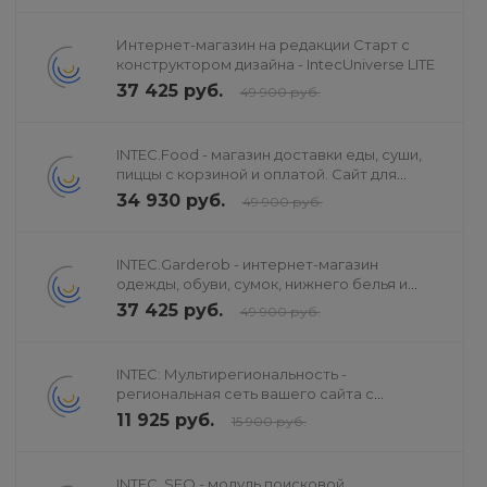
Интернет-магазин на редакции Старт с
конструктором дизайна - IntecUniverse LITE
37 425 руб.
49 900 руб.
INTEC.Food - магазин доставки еды, суши,
пиццы с корзиной и оплатой. Сайт для
ресторанов и кафе
34 930 руб.
49 900 руб.
INTEC.Garderob - интернет-магазин
одежды, обуви, сумок, нижнего белья и
аксессуаров
37 425 руб.
49 900 руб.
INTEC: Мультирегиональность -
региональная сеть вашего сайта с
продвижением в поисковиках
11 925 руб.
15 900 руб.
INTEC. SEO - модуль поисковой