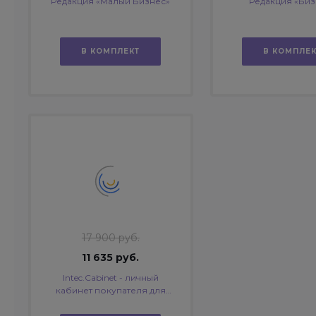
Редакция «Малый Бизнес»
Редакция «Биз
В КОМПЛЕКТ
В КОМПЛЕК
17 900 руб.
11 635 руб.
Intec.Cabinet - личный
кабинет покупателя для
интернет-магазина (B2B и
B2C)