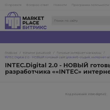
О проекте
Вопрос-ответ
Новости
Программа лояльности
Главная
/
Каталог решений
/
Готовые интернет-магазины
/
INTEC.Digital 2.0 - НОВЫЙ готовый сайт для веб-студий, интернет-а
INTEC.Digital 2.0 - НОВЫЙ гото
разработчика ««INTEC» интерне
Код решения:
intec.digital2