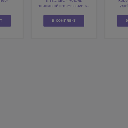
нес»
INTEC. SEO - модуль
Корзи
поисковой оптимизации: seo
удо
- фильтр, генерация сео -
оформ
текстов, H1, мета-тегов
инт
Т
В КОМПЛЕКТ