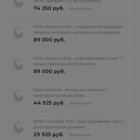
на «1С-Битрикс» со встроенным
искусственным интеллектом
74 250 руб.
99 000 руб.
INTEC.Kosmos Lite – Умная платформа для
запуска интернет-магазина на редакции
«Старт»
89 000 руб.
INTEC.Kosmos Site - корпоративный сайт с
искусственным интеллектом
89 000 руб.
IntecUniverse - интернет магазин с
конструктором дизайна
44 925 руб.
59 900 руб.
INTEC.Universe SITE - корпоративный сайт с
конструктором дизайна
29 925 руб.
39 900 руб.