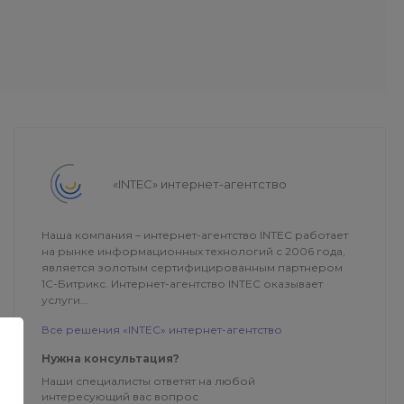
«INTEC» интернет-агентство
Наша компания – интернет-агентство INTEC работает
на рынке информационных технологий с 2006 года,
является золотым сертифицированным партнером
1С-Битрикс. Интернет-агентство INTEC оказывает
услуги...
Все решения «INTEC» интернет-агентство
Нужна консультация?
Наши специалисты ответят на любой
интересующий вас вопрос