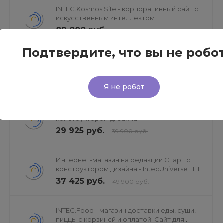
INTEC.Kosmos Site - корпоративный сайт с
искусственным интеллектом
89 000 руб.
Подтвердите, что вы не робо
IntecUniverse - интернет магазин с
конструктором дизайна
44 925 руб.
59 900 руб.
Я не робот
INTEC.Universe SITE - корпоративный сайт с
конструктором дизайна
29 925 руб.
39 900 руб.
Интернет-магазин на редакции Старт с
конструктором дизайна - IntecUniverse LITE
37 425 руб.
49 900 руб.
INTEC.Food - магазин доставки еды, суши,
пиццы с корзиной и оплатой. Сайт для