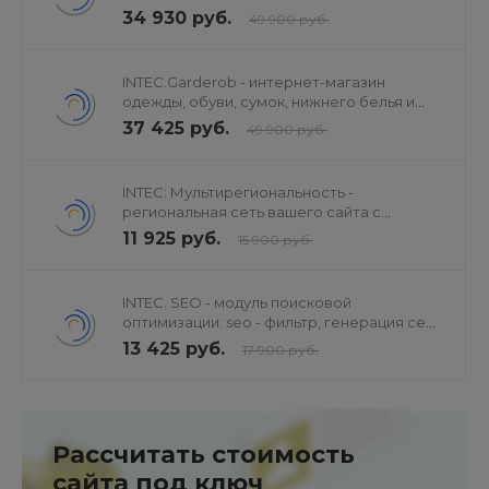
ресторанов и кафе
34 930 руб.
49 900 руб.
INTEC.Garderob - интернет-магазин
одежды, обуви, сумок, нижнего белья и
аксессуаров
37 425 руб.
49 900 руб.
INTEC: Мультирегиональность -
региональная сеть вашего сайта с
продвижением в поисковиках
11 925 руб.
15 900 руб.
INTEC. SEO - модуль поисковой
оптимизации: seo - фильтр, генерация сео
- текстов, H1, мета-тегов
13 425 руб.
17 900 руб.
Рассчитать стоимость
сайта под ключ