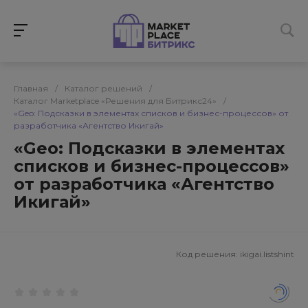
Главная
/
Каталог решений
/
Каталог Marketplace «Решения для Битрикс24»
/
«Geo: Подсказки в элементах списков и бизнес-процессов» от
разработчика «Агентство Икигай»
«Geo: Подсказки в элементах
списков и бизнес-процессов»
от разработчика «Агентство
Икигай»
Код решения:
ikigai.listshint