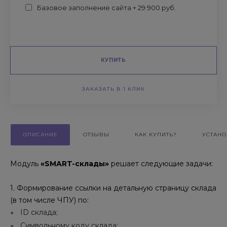
Базовое заполнение сайта + 29 900 руб.
КУПИТЬ
ЗАКАЗАТЬ В 1 КЛИК
ОПИСАНИЕ
ОТЗЫВЫ
КАК КУПИТЬ?
УСТАНО
Модуль
«
SMART-
склады
»
решает
следующие
задачи:
1. Ф
ормировани
е
ссылки
на
детальн
ую
страниц
у
склада
(в том числе ЧПУ)
по:
ID склада;
Символьному коду склада;