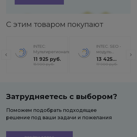
С этим товаром покупают
INTEC:
INTEC. SEO -
Мультирегиональность
модуль
- региональная сеть
поисковой
11 925 руб.
13 425
вашего сайта с
оптимизации:
руб.
15 900 руб.
17 900 руб.
продвижением в
seo - фильтр,
поисковиках
генерация
сео -
текстов, H1,
мета-тегов
Затрудняетесь с выбором?
Поможем подобрать подходящее
решение под ваши задачи и пожелания