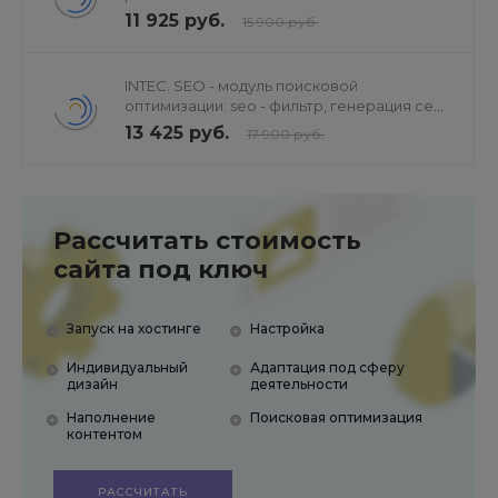
продвижением в поисковиках
11 925 руб.
15 900 руб.
INTEC. SEO - модуль поисковой
оптимизации: seo - фильтр, генерация сео
- текстов, H1, мета-тегов
13 425 руб.
17 900 руб.
Рассчитать стоимость
сайта под ключ
Запуск на хостинге
Настройка
Индивидуальный
Адаптация под сферу
дизайн
деятельности
Наполнение
Поисковая оптимизация
контентом
РАССЧИТАТЬ