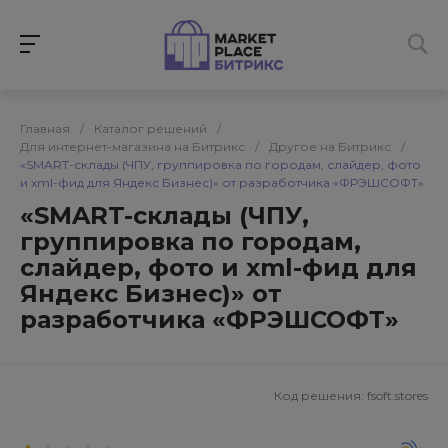
Главная
/
Каталог решений
/
Для интернет-магазина на Битрикс
/
Другое на Битрикс
/
«SMART-склады (ЧПУ, группировка по городам, слайдер, фото
и xml-фид для Яндекс Бизнес)» от разработчика «ФРЭШСОФТ»
«SMART-склады (ЧПУ,
группировка по городам,
слайдер, фото и xml-фид для
Яндекс Бизнес)» от
разработчика «ФРЭШСОФТ»
Код решения:
fsoft.stores