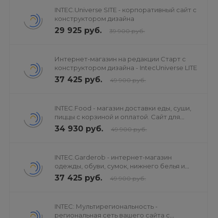
INTEC.Universe SITE - корпоративный сайт с
XML-файл предназначен для последующего
конструктором дизайна
29 925 руб.
экспорта в Яндекс.Бизнес. Экспорт данных в файл
39 900 руб.
осуществляется автоматически при обновлении,
удалении, а так же добавлении нового склада
Интернет-магазин на редакции Старт с
выполнением агента. Запустить обновление XML-
конструктором дизайна - IntecUniverse LITE
файла можно вручную, активировав агент в
37 425 руб.
49 900 руб.
административной разделе сайта и изменив дату и
время следующего запуска;
INTEC.Food - магазин доставки еды, суши,
Если агенты перенесены на Cron, то обновление
пиццы с корзиной и оплатой. Сайт для
файла произойдет не сразу после добавления /
ресторанов и кафе
34 930 руб.
49 900 руб.
изменения / удаления склада, а при следующем
запуске по расписанию;
INTEC.Garderob - интернет-магазин
При необходимости доступно изменение
одежды, обуви, сумок, нижнего белья и
директории экспорта файла в настройках модуля.
аксессуаров
37 425 руб.
49 900 руб.
По умолчанию файл экспортируется по адресу:
https://<домен сайта>/feed/branches.xml.
INTEC: Мультирегиональность -
региональная сеть вашего сайта с