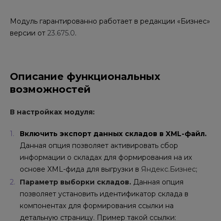
Модуль гарантированно работает в редакции «Бизнес»
версии от
23.675.0
.
Описание функциональных
возможностей
В настройках модуля:
Включить экспорт данных складов в XML-файл.
Данная опция позволяет активировать сбор
информации
о
складах
для
формировани
я
на их
основе
XML-
фида
для выгрузки в
Яндекс.Бизнес
;
Параметр выборки складов.
Данная опция
позволяет установить идентификатор склада в
компонентах
для
формирования ссылки
на
детальн
ую
страниц
у
. Пример такой ссылки: