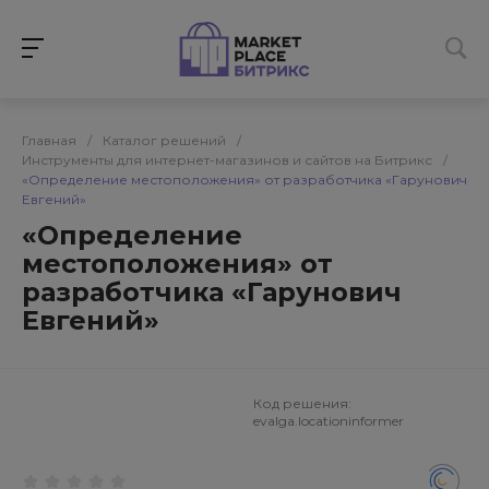
Главная
/
Каталог решений
/
Инструменты для интернет-магазинов и сайтов на Битрикс
/
«Определение местоположения» от разработчика «Гарунович
Евгений»
«Определение
местоположения» от
разработчика «Гарунович
Евгений»
Код решения:
evalga.locationinformer