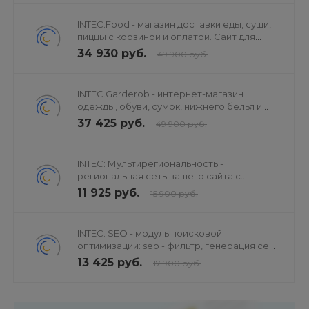
INTEC.Food - магазин доставки еды, суши,
пиццы с корзиной и оплатой. Сайт для
ресторанов и кафе
34 930 руб.
49 900 руб.
INTEC.Garderob - интернет-магазин
одежды, обуви, сумок, нижнего белья и
аксессуаров
37 425 руб.
49 900 руб.
INTEC: Мультирегиональность -
региональная сеть вашего сайта с
продвижением в поисковиках
11 925 руб.
15 900 руб.
INTEC. SEO - модуль поисковой
оптимизации: seo - фильтр, генерация сео
- текстов, H1, мета-тегов
13 425 руб.
17 900 руб.