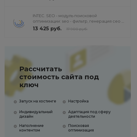
INTEC. SEO - модуль поисковой
оптимизации: seo - фильтр, генерация сео -
текстов, H1, мета-тегов
13 425 руб.
17 900 руб.
Рассчитать
стоимость сайта под
ключ
Запуск на хостинге
Настройка
Индивидуальный
Адаптация под сферу
дизайн
деятельности
Наполнение
Поисковая
контентом
оптимизация