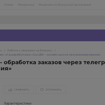
Статьи
Рассрочка
Решения по бонусной программе
кс
/
Работа с заказами на Битрикс
/
рам» от разработчика «GuruBX - онлайн школа программирования»
 обработка заказов через телегр
ния»
СРАВНИТЬ
ОТЛОЖИТЬ
Характеристики