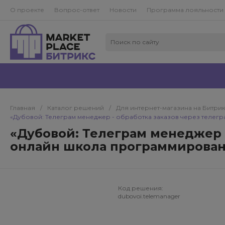
О проекте
Вопрос-ответ
Новости
Программа лояльности
Главная
/
Каталог решений
/
Для интернет-магазина на Битри
«Дубовой: Телеграм менеджер - обработка заказов через телег
«Дубовой: Телеграм менеджер -
онлайн школа программирова
Код решения:
dubovoi.telemanager