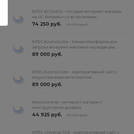
INTEC.KOSMOS - готовый интернет-магазин
на «1С-Битрикс» со встроенным
искусственным интеллектом
74 250 руб.
99 000 руб.
INTEC.Kosmos Lite – Умная платформа для
запуска интернет-магазина на редакции
«Старт»
89 000 руб.
INTEC.Kosmos Site - корпоративный сайт с
искусственным интеллектом
89 000 руб.
IntecUniverse - интернет магазин с
конструктором дизайна
44 925 руб.
59 900 руб.
INTEC.Universe SITE - корпоративный сайт с