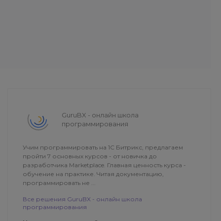
GuruBX - онлайн школа
программирования
Учим программировать на 1С Битрикс, предлагаем
пройти 7 основных курсов - от новичка до
разработчика Marketplace. Главная ценность курса -
обучение на практике. Читая документацию,
программировать не ...
Все решения GuruBX - онлайн школа
программирования