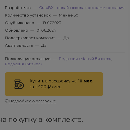
Разработчик
—
GuruBX - онлайн школа программирования
Количество установок
—
Менее 50
Опубликовано
—
19.07.2023
Обновлено
—
01.06.2024
Поддерживает композит
—
Да
Адаптивность
—
Да
Подходящие редакции
—
Редакция «Малый Бизнес»
,
Редакция «Бизнес»
Купить в рассрочку на
10 мес.
за 1 400
/мес.
Подробнее о рассрочке
а покупку в комплекте.