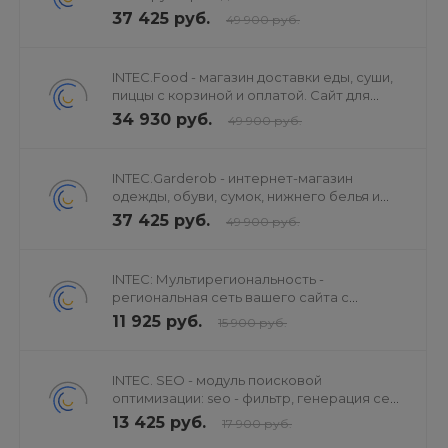
37 425 руб.
49 900 руб.
INTEC.Food - магазин доставки еды, суши,
пиццы с корзиной и оплатой. Сайт для
ресторанов и кафе
34 930 руб.
49 900 руб.
INTEC.Garderob - интернет-магазин
одежды, обуви, сумок, нижнего белья и
аксессуаров
37 425 руб.
49 900 руб.
INTEC: Мультирегиональность -
региональная сеть вашего сайта с
продвижением в поисковиках
11 925 руб.
15 900 руб.
INTEC. SEO - модуль поисковой
оптимизации: seo - фильтр, генерация сео
- текстов, H1, мета-тегов
13 425 руб.
17 900 руб.