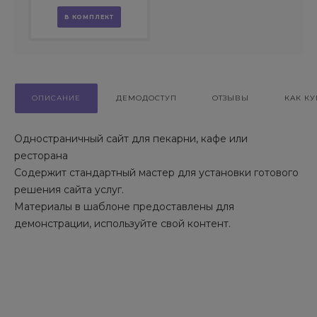
для интернет-
магазина (B2B и B2C)
В КОМПЛЕКТ
ОПИСАНИЕ
ДЕМОДОСТУП
ОТЗЫВЫ
КАК КУ
Одностраничный сайт для пекарни, кафе или
ресторана
Содержит стандартный мастер для установки готового
решения сайта услуг.
Материалы в шаблоне предоставлены для
демонстрации, используйте свой контент.