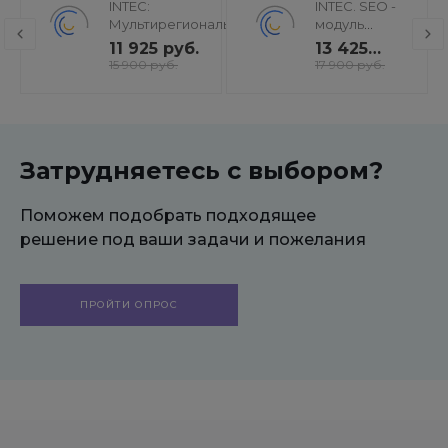
INTEC:
INTEC. SEO -
Мультирегиональность
модуль
- региональная сеть
поисковой
11 925 руб.
13 425
вашего сайта с
оптимизации:
руб.
15 900 руб.
17 900 руб.
продвижением в
seo - фильтр,
поисковиках
генерация
сео -
текстов, H1,
мета-тегов
Затрудняетесь с выбором?
Поможем подобрать подходящее
решение под ваши задачи и пожелания
ПРОЙТИ ОПРОС