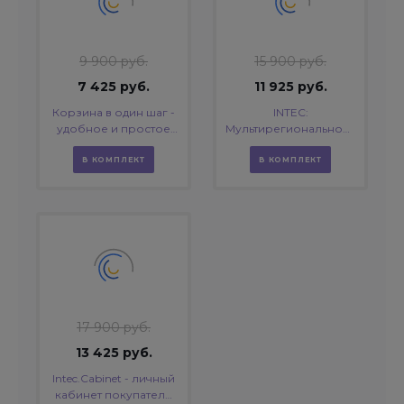
9 900 руб.
15 900 руб.
7 425 руб.
11 925 руб.
Корзина в один шаг -
INTEC:
удобное и простое
Мультирегиональность
оформление заказа в
- региональная сеть
интернет-магазине
вашего сайта с
В КОМПЛЕКТ
В КОМПЛЕКТ
продвижением в
поисковиках
17 900 руб.
13 425 руб.
Intec.Cabinet - личный
кабинет покупателя