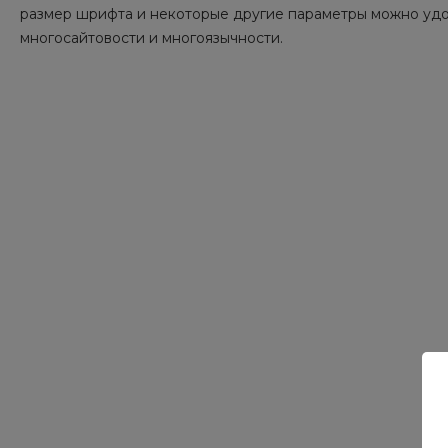
размер шрифта и некоторые другие параметры можно удо
многосайтовости и многоязычности.