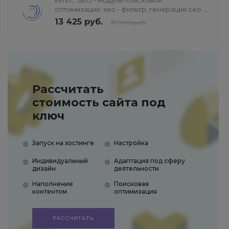
INTEC. SEO - модуль поисковой
оптимизации: seo - фильтр, генерация сео -
текстов, H1, мета-тегов
13 425 руб.
17 900 руб.
Рассчитать
стоимость сайта под
ключ
Запуск на хостинге
Настройка
Индивидуальный
Адаптация под сферу
дизайн
деятельности
Наполнение
Поисковая
контентом
оптимизация
РАССЧИТАТЬ