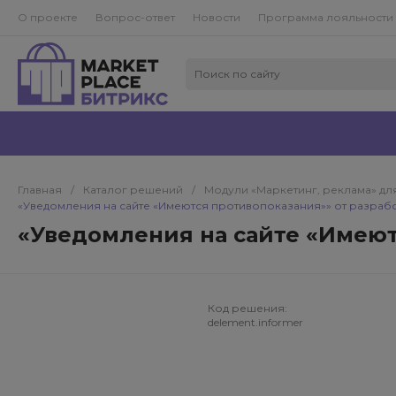
О проекте
Вопрос-ответ
Новости
Программа лояльности
Главная
/
Каталог решений
/
Модули «Маркетинг, реклама» для
«Уведомления на сайте «Имеются противопоказания»» от разраб
«Уведомления на сайте «Имеют
Код решения:
delement.informer