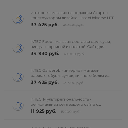
Интернет-магазин на редакции Старт с
конструктором дизайна - IntecUniverse LITE
37 425 руб.
49 900 руб.
INTEC.Food - магазин доставки еды, суши,
пиццы с корзиной и оплатой. Сайт для
ресторанов и кафе
34 930 руб.
49 900 руб.
INTEC.Garderob - интернет-магазин
одежды, обуви, сумок, нижнего белья и
аксессуаров
37 425 руб.
49 900 руб.
INTEC: Мультирегиональность -
региональная сеть вашего сайта с
продвижением в поисковиках
11 925 руб.
15 900 руб.