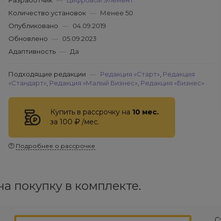
Разработчик
—
Цифровой Элемент
Количество установок
—
Менее 50
Опубликовано
—
04.09.2019
Обновлено
—
05.09.2023
Адаптивность
—
Да
Подходящие редакции
—
Редакция «Старт»
,
Редакция
«Стандарт»
,
Редакция «Малый Бизнес»
,
Редакция «Бизнес»
Купить в рассрочку на
10 мес.
за 100
/мес.
Подробнее о рассрочке
а покупку в комплекте.
С