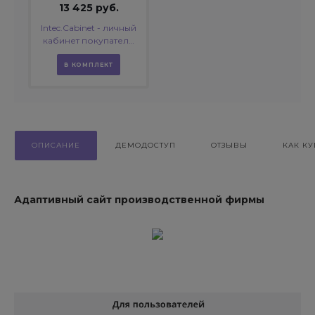
13 425 руб.
Intec.Cabinet - личный
кабинет покупателя
для интернет-
магазина (B2B и B2C)
В КОМПЛЕКТ
ОПИСАНИЕ
ДЕМОДОСТУП
ОТЗЫВЫ
КАК КУ
Адаптивный сайт производственной фирмы