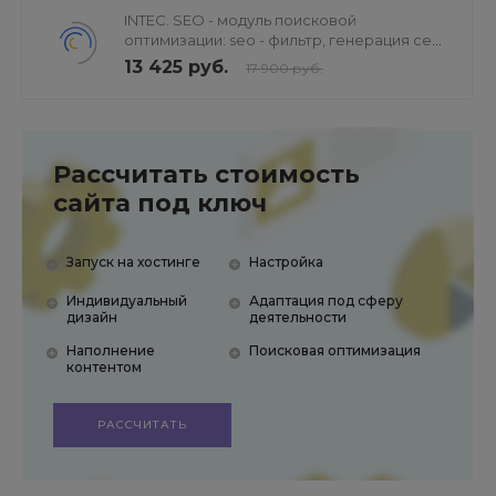
INTEC. SEO - модуль поисковой
оптимизации: seo - фильтр, генерация сео
- текстов, H1, мета-тегов
13 425 руб.
17 900 руб.
Рассчитать стоимость
сайта под ключ
Запуск на хостинге
Настройка
Индивидуальный
Адаптация под сферу
дизайн
деятельности
Наполнение
Поисковая оптимизация
контентом
РАССЧИТАТЬ