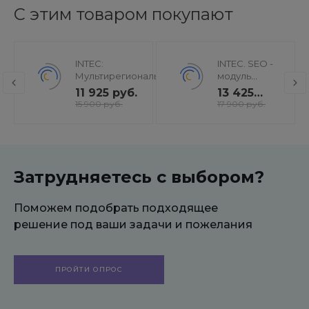
С этим товаром покупают
INTEC:
INTEC. SEO -
Мультирегиональность
модуль
- региональная сеть
поисковой
11 925 руб.
13 425
вашего сайта с
оптимизации:
руб.
15 900 руб.
17 900 руб.
продвижением в
seo - фильтр,
поисковиках
генерация
сео -
текстов, H1,
мета-тегов
Затрудняетесь с выбором?
Поможем подобрать подходящее
решение под ваши задачи и пожелания
ПРОЙТИ ОПРОС