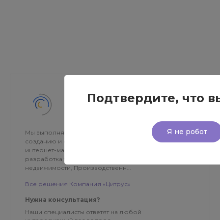
Подтвердите, что в
Компания «Цитрус»
Я не робот
Мы выполняем все необходимые работы по
созданию и сопровождению сайтов — разработка
интернет-магазинов и корпоративных порталов —
разработка тиражных решений для Агентств
недвижимости, Производственн...
Все решения Компания «Цитрус»
Нужна консультация?
Наши специалисты ответят на любой