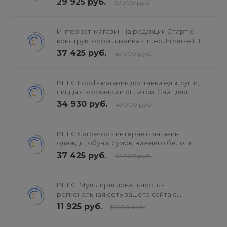
29 925 руб.
39 900 руб.
Интернет-магазин на редакции Старт с
конструктором дизайна - IntecUniverse LITE
37 425 руб.
49 900 руб.
INTEC.Food - магазин доставки еды, суши,
пиццы с корзиной и оплатой. Сайт для
ресторанов и кафе
34 930 руб.
49 900 руб.
INTEC.Garderob - интернет-магазин
одежды, обуви, сумок, нижнего белья и
аксессуаров
37 425 руб.
49 900 руб.
INTEC: Мультирегиональность -
региональная сеть вашего сайта с
продвижением в поисковиках
11 925 руб.
15 900 руб.