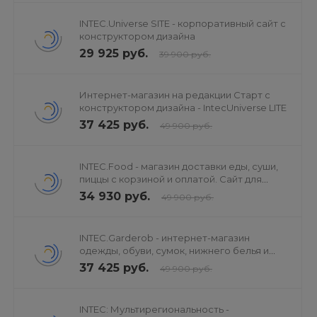
INTEC.Universe SITE - корпоративный сайт с
конструктором дизайна
29 925 руб.
39 900 руб.
Интернет-магазин на редакции Старт с
конструктором дизайна - IntecUniverse LITE
37 425 руб.
49 900 руб.
INTEC.Food - магазин доставки еды, суши,
пиццы с корзиной и оплатой. Сайт для
ресторанов и кафе
34 930 руб.
49 900 руб.
INTEC.Garderob - интернет-магазин
одежды, обуви, сумок, нижнего белья и
аксессуаров
37 425 руб.
49 900 руб.
INTEC: Мультирегиональность -