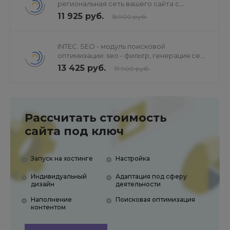
региональная сеть вашего сайта с
продвижением в поисковиках
11 925 руб.
15 900 руб.
INTEC. SEO - модуль поисковой
оптимизации: seo - фильтр, генерация сео
- текстов, H1, мета-тегов
13 425 руб.
17 900 руб.
Рассчитать стоимость
сайта под ключ
Запуск на хостинге
Настройка
Индивидуальный
Адаптация под сферу
дизайн
деятельности
Наполнение
Поисковая оптимизация
контентом