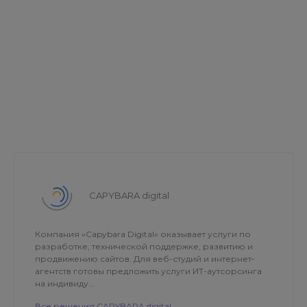
CAPYBARA digital
Компания «Capybara Digital» оказывает услуги по
разработке, технической поддержке, развитию и
продвижению сайтов. Для веб-студий и интернет-
агентств готовы предложить услуги ИТ-аутсорсинга
на индивиду...
Все решения CAPYBARA digital