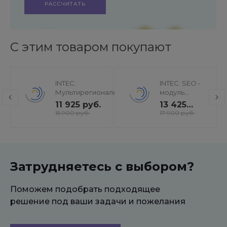
РАССЧИТАТЬ
С этим товаром покупают
INTEC:
INTEC. SEO -
Мультирегиональность
модуль
- региональная сеть
поисковой
11 925 руб.
13 425
вашего сайта с
оптимизации:
руб.
15 900 руб.
17 900 руб.
продвижением в
seo - фильтр,
поисковиках
генерация
сео -
текстов, H1,
мета-тегов
Затрудняетесь с выбором?
Поможем подобрать подходящее
решение под ваши задачи и пожелания