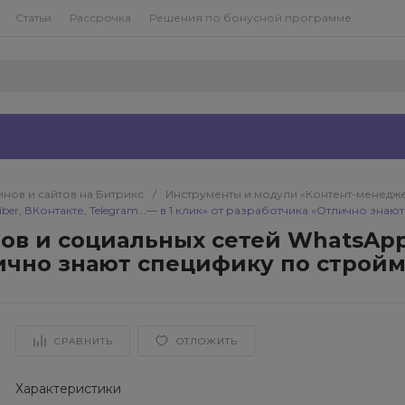
Статьи
Рассрочка
Решения по бонусной программе
нов и сайтов на Битрикс
/
Инструменты и модули «Контент-менедж
er, ВКонтакте, Telegram...— в 1 клик» от разработчика «Отлично зна
 и социальных сетей WhatsApp, 
лично знают специфику по строй
СРАВНИТЬ
ОТЛОЖИТЬ
Характеристики