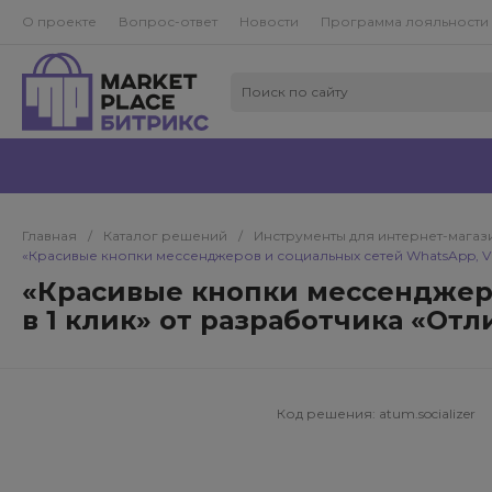
О проекте
Вопрос-ответ
Новости
Программа лояльности
Главная
/
Каталог решений
/
Инструменты для интернет-магази
«Красивые кнопки мессенджеров и социальных сетей WhatsApp, Vib
«Красивые кнопки мессенджеров
в 1 клик» от разработчика «От
Код решения:
atum.socializer