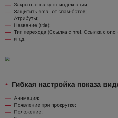
—
Закрыть ссылку от индексации;
—
Защитить email от спам-ботов;
—
Атрибуты;
—
Название (title);
—
Тип перехода (Ссылка с href, Ссылка с onclic
—
и т.д.
•
Гибкая настройка показа вид
—
Анимация;
—
Появление при прокрутке;
—
Положение;