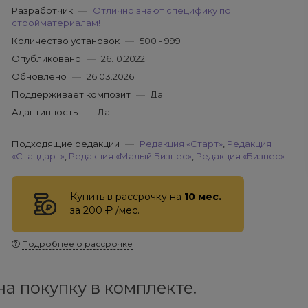
Разработчик
—
Отлично знают специфику по
стройматериалам!
Количество установок
—
500 - 999
Опубликовано
—
26.10.2022
Обновлено
—
26.03.2026
Поддерживает композит
—
Да
Адаптивность
—
Да
Подходящие редакции
—
Редакция «Старт»
,
Редакция
«Стандарт»
,
Редакция «Малый Бизнес»
,
Редакция «Бизнес»
Купить в рассрочку на
10 мес.
за 200
/мес.
Подробнее о рассрочке
а покупку в комплекте.