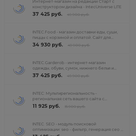
Интернет-магазин на редакции Старт с
конструктором дизайна - IntecUniverse LITE
37 425 руб.
49 900 руб.
INTEC.Food - магазин доставки еды, суши,
пиццы с корзиной и оплатой. Сайт для
ресторанов и кафе
34 930 руб.
49 900 руб.
INTEC.Garderob - интернет-магазин
одежды, обуви, сумок, нижнего белья и
аксессуаров
37 425 руб.
49 900 руб.
INTEC: Мультирегиональность -
региональная сеть вашего сайта с
продвижением в поисковиках
11 925 руб.
15 900 руб.
INTEC. SEO - модуль поисковой
оптимизации: seo - фильтр, генерация сео -
текстов, H1, мета-тегов