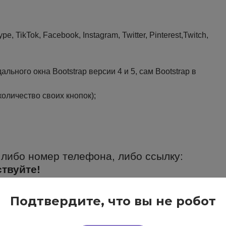
, TikTok, Facebook, Instagram, Twitter, Pinterest,Twitch,
ьного окна Bootstrap версии 4 и 5, сам Bootstrap в
оличество своих кнопок);
 либо номер телефона, либо ссылку:
твуйте!
я произвольной кнопки:
Подтвердите, что вы не робот