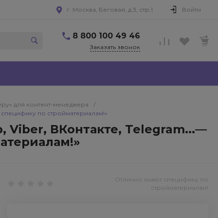
г. Москва, Беговая, д.3, стр.1
Войти
8 800 100 49 46
Заказать звонок
еру» для контент-менеджера
/
ют специфику по стройматериалам!»
Viber, ВКонтакте, Telegram...—
материалам!»
Отлично знают специфику по
стройматериалам!