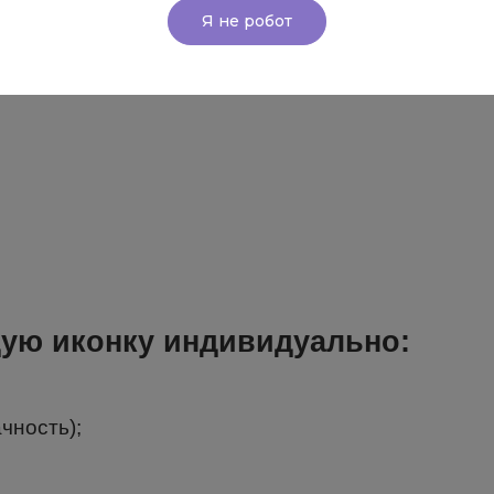
Я не робот
ую иконку индивидуально:
чность);