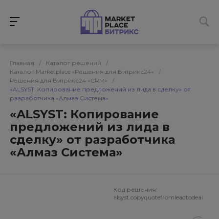
Главная
/
Каталог решений
/
Каталог Marketplace «Решения для Битрикс24»
/
Решения для Битрикс24 «CRM»
/
«ALSYST: Копирование предложений из лида в сделку» от
разработчика «Алмаз Система»
«ALSYST: Копирование
предложений из лида в
сделку» от разработчика
«Алмаз Система»
Код решения:
alsyst.copyquotefromleadtodeal