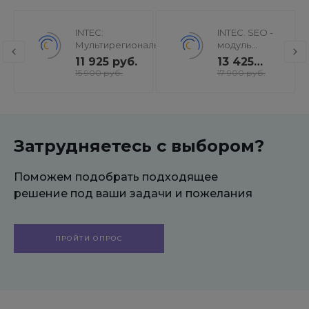
INTEC:
INTEC. SEO -
Мультирегиональность
модуль
- региональная сеть
поисковой
11 925 руб.
13 425
вашего сайта с
оптимизации:
руб.
15 900 руб.
17 900 руб.
продвижением в
seo - фильтр,
поисковиках
генерация
сео -
текстов, H1,
мета-тегов
Затрудняетесь с выбором?
Поможем подобрать подходящее
решение под ваши задачи и пожелания
ПРОЙТИ ОПРОС