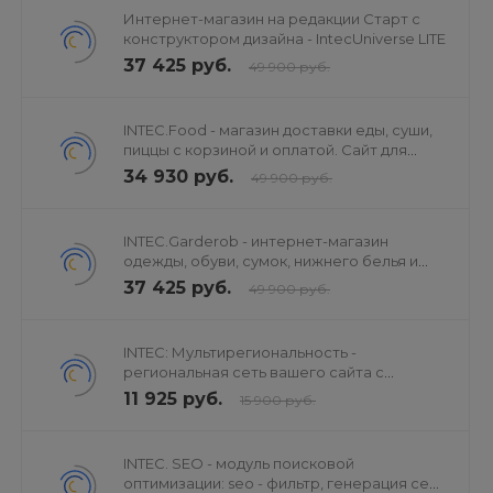
Интернет-магазин на редакции Старт с
конструктором дизайна - IntecUniverse LITE
37 425 руб.
49 900 руб.
INTEC.Food - магазин доставки еды, суши,
пиццы с корзиной и оплатой. Сайт для
ресторанов и кафе
34 930 руб.
49 900 руб.
INTEC.Garderob - интернет-магазин
одежды, обуви, сумок, нижнего белья и
аксессуаров
37 425 руб.
49 900 руб.
INTEC: Мультирегиональность -
региональная сеть вашего сайта с
продвижением в поисковиках
11 925 руб.
15 900 руб.
INTEC. SEO - модуль поисковой
оптимизации: seo - фильтр, генерация сео